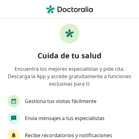
Men
Pautas De Crianza • Manizales, Caldas
Filtros
• 1
Seguro
Mapa
Especialistas en Pautas de crianza
Cuida de tu salud
Manizales
Encuentra los mejores especialistas y pide cita.
Descarga la App y accede gratuitamente a funciones
¿Qué especialidad estás buscando?
exclusivas para ti:
Psicólogo
Pediatra
Gestiona tus visitas fácilmente
Envía mensajes a tus especialistas
Recibe recordatorios y notificaciones