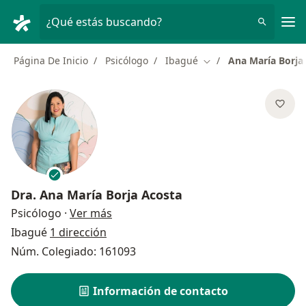
Men
¿Qué estás buscando?
Página De Inicio
Psicólogo
Ibagué
Ana María Borja
Cambiar de ciudad
Dra.
Ana María Borja Acosta
sobre las especializaciones
Psicólogo
·
Ver más
Ibagué
1 dirección
Núm. Colegiado: 161093
Información de contacto