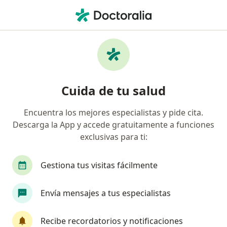
Men
Psicoterapia Infantil • Pereira, Risaralda
Filtros
• 1
Seguro
Mapa
Especialistas en Psicoterapia Infantil
Cuida de tu salud
Pereira
Encuentra los mejores especialistas y pide cita.
Descarga la App y accede gratuitamente a funciones
¿Qué especialidad estás buscando?
exclusivas para ti:
Psicólogo
Médico fisiatra rehabilitador
E
Gestiona tus visitas fácilmente
Envía mensajes a tus especialistas
Recibe recordatorios y notificaciones