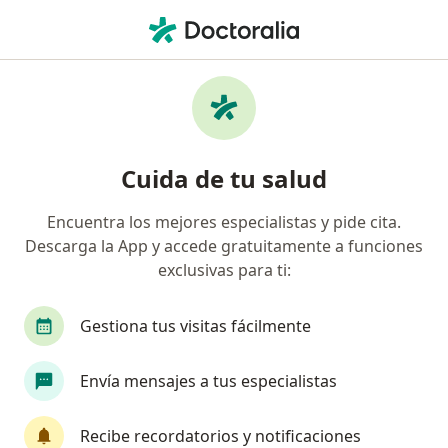
Men
Terapia Neural Y Oligoterapia • Barranquilla, Atlántico
Filtros
• 1
Seguro
Mapa
Especialistas en Terapia Neural y
Cuida de tu salud
Oligoterapia Barranquilla
Encuentra los mejores especialistas y pide cita.
Descarga la App y accede gratuitamente a funciones
¿Qué especialidad estás buscando?
exclusivas para ti:
Terapeuta complementario
Médico general
Gestiona tus visitas fácilmente
Envía mensajes a tus especialistas
Recibe recordatorios y notificaciones