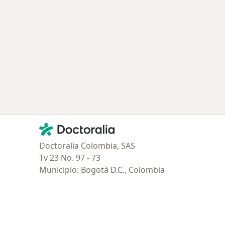
ía: Especialistas más solicitados
Contacto
Doctoralia - Página de inicio
Doctoralia Colombia, SAS
Tv 23 No. 97 - 73
Municipio: Bogotá D.C., Colombia