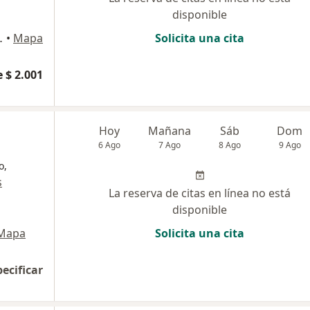
disponible
Miramar, Barranquilla
•
Mapa
Solicita una cita
 $ 2.001
Hoy
Mañana
Sáb
Dom
6 Ago
7 Ago
8 Ago
9 Ago
o,
s
La reserva de citas en línea no está
disponible
Mapa
Solicita una cita
pecificar