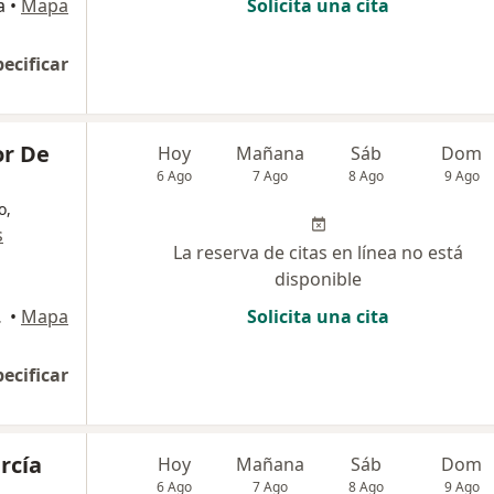
a
•
Mapa
Solicita una cita
pecificar
or De
Hoy
Mañana
Sáb
Dom
6 Ago
7 Ago
8 Ago
9 Ago
o,
s
La reserva de citas en línea no está
disponible
nquilla
•
Mapa
Solicita una cita
pecificar
rcía
Hoy
Mañana
Sáb
Dom
6 Ago
7 Ago
8 Ago
9 Ago