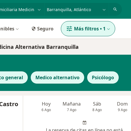
dad, enfermedad o nombre
p. ej. Bogotá
nibles
Seguro
Más filtros
•
1
dicina Alternativa Barranquilla
co general
Medico alternativo
Psicólogo
Castro
Hoy
Mañana
Sáb
Dom
6 Ago
7 Ago
8 Ago
9 Ago
La reserva de citas en línea no está