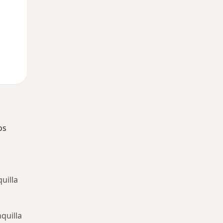
os
uilla
quilla