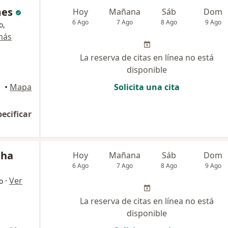
mes
Hoy
Mañana
Sáb
Dom
6 Ago
7 Ago
8 Ago
9 Ago
o,
más
La reserva de citas en línea no está
disponible
•
Mapa
Solicita una cita
pecificar
nha
Hoy
Mañana
Sáb
Dom
6 Ago
7 Ago
8 Ago
9 Ago
·
Ver
o
La reserva de citas en línea no está
disponible