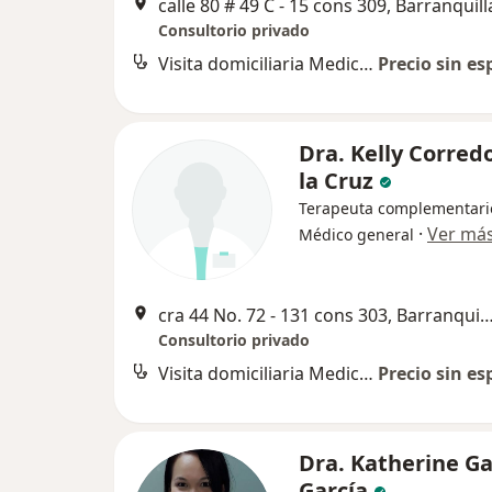
calle 80 # 49 C - 15 cons 309, Barranquill
Consultorio privado
Visita domiciliaria Medicina Alternativa
Precio sin es
Dra. Kelly Corred
la Cruz
Terapeuta complementari
·
Ver má
Médico general
cra 44 No. 72 - 131 cons 303, Barra
Consultorio privado
Visita domiciliaria Medicina Alternativa
Precio sin es
Dra. Katherine Ga
García