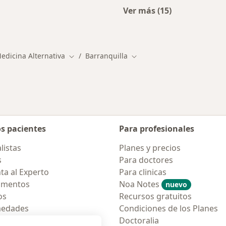
Ver más (15)
ios en Barranquilla
Más en esta categor
Medicina Alternativa
Barranquilla
Cambiar de ciudad
Cambiar de ciudad
os pacientes
Para profesionales
listas
Planes y precios
s
Para doctores
ta al Experto
Para clinicas
amentos
Noa Notes
nuevo
os
Recursos gratuitos
medades
Condiciones de los Planes
tas Frecuentes
Doctoralia