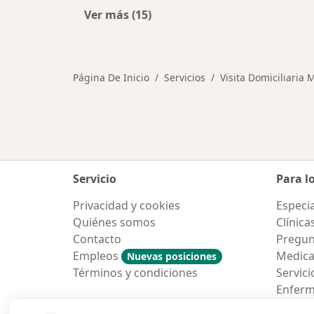
Ver más (15)
Más en esta categoría: Otros servic
Página De Inicio
Servicios
Visita Domiciliaria 
Servicio
Para l
Privacidad y cookies
Especia
Quiénes somos
Clínica
Contacto
Pregun
Empleos
Medic
Nuevas posiciones
Términos y condiciones
Servici
Enfer
Pregun