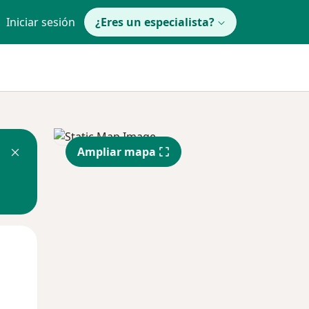
Iniciar sesión
¿Eres un especialista?
Ampliar mapa
Lun
Mar
Mié
10 Ago
11 Ago
12 Ago