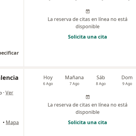
La reserva de citas en línea no está
disponible
Solicita una cita
pecificar
alencia
Hoy
Mañana
Sáb
Dom
6 Ago
7 Ago
8 Ago
9 Ago
·
Ver
o
La reserva de citas en línea no está
disponible
•
Mapa
Solicita una cita