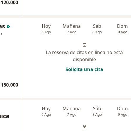
 120.000
as
Hoy
Mañana
Sáb
Dom
6 Ago
7 Ago
8 Ago
9 Ago
o
La reserva de citas en línea no está
disponible
Solicita una cita
 150.000
Hoy
Mañana
Sáb
Dom
nica
6 Ago
7 Ago
8 Ago
9 Ago