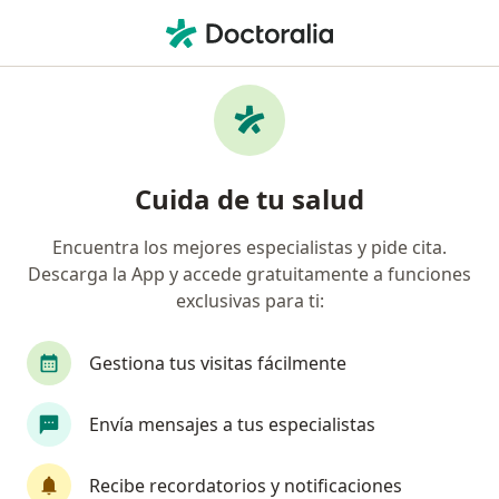
Men
Mesoterapia Biológica Para El Tratamiento De La Lipodistrofia • Barranquilla, Atlántico
Filtros
• 1
Seguro
Mapa
Especialistas en Mesoterapia biológica para
Cuida de tu salud
el tratamiento de la lipodistrofia
Barranquilla
Encuentra los mejores especialistas y pide cita.
Descarga la App y accede gratuitamente a funciones
¿Qué especialidad estás buscando?
exclusivas para ti:
Terapeuta complementario
Médico general
Gestiona tus visitas fácilmente
Envía mensajes a tus especialistas
Recibe recordatorios y notificaciones