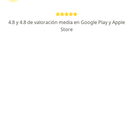
4.8 y 4.8 de valoración media en Google Play y Apple
Dr. Adolfo Gil Jaimes
Store
·
Ver más
Terapeuta complementario, Medico alternativo
Carrera 49d 95-37 (Biomedal), Barranquilla
•
Mapa
Consultorio privado
Mesoterapia biológica para el tratamiento de la lipodistrofia
Precio sin especificar
Este especialista no ofrece reserva de cita en línea en esta dirección.
Solicita una cita