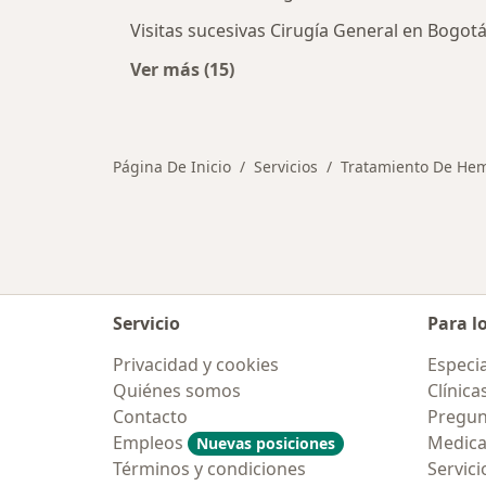
Visitas sucesivas Cirugía General en Bogot
Ver más (15)
Más en esta categoría: Otros servi
Página De Inicio
Servicios
Tratamiento De He
Servicio
Para l
Privacidad y cookies
Especia
Quiénes somos
Clínica
Contacto
Pregun
Empleos
Medic
Nuevas posiciones
Términos y condiciones
Servici