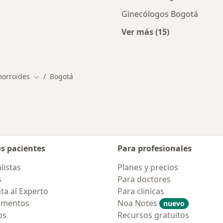
á
Ginecólogos Bogotá
Ver más (15)
cios en Bogotá
Más en esta categor
morroides
Bogotá
Cambiar de ciudad
os pacientes
Para profesionales
listas
Planes y precios
s
Para doctores
ta al Experto
Para clinicas
amentos
Noa Notes
nuevo
os
Recursos gratuitos