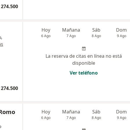
 274.500
Hoy
Mañana
Sáb
Dom
6 Ago
7 Ago
8 Ago
9 Ago
o,
ás
La reserva de citas en línea no está
disponible
Ver teléfono
 274.500
s Romo
Hoy
Mañana
Sáb
Dom
6 Ago
7 Ago
8 Ago
9 Ago
o