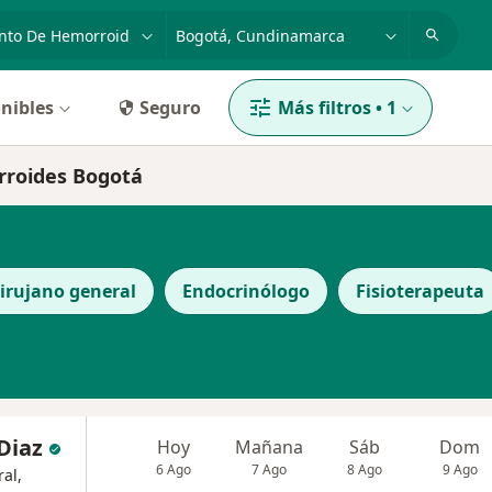
dad, enfermedad o nombre
p. ej. Bogotá
nibles
Seguro
Más filtros
•
1
rroides Bogotá
irujano general
Endocrinólogo
Fisioterapeuta
Diaz
Hoy
Mañana
Sáb
Dom
6 Ago
7 Ago
8 Ago
9 Ago
al,