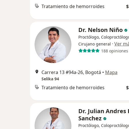
Tratamiento de hemorroides
$
Dr. Nelson Niño
Proctólogo, Coloproctólog
·
Ver m
Cirujano general
188 opiniones
Carrera 13 #94a-26, Bogotá
•
Mapa
Selika 94
Tratamiento de hemorroides
$
Dr. Julian Andre
Sanchez
Proctólogo, Coloproctólog