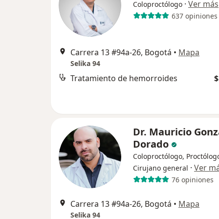
·
Ver más
Coloproctólogo
637 opiniones
Carrera 13 #94a-26, Bogotá
•
Mapa
Selika 94
Tratamiento de hemorroides
$
Dr. Mauricio Gonz
Dorado
Coloproctólogo, Proctólog
·
Ver m
Cirujano general
76 opiniones
Carrera 13 #94a-26, Bogotá
•
Mapa
Selika 94