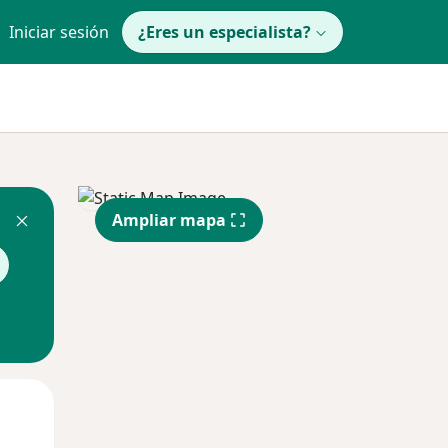
Iniciar sesión
¿Eres un especialista?
Ampliar mapa
Lun
Mar
Mié
10 Ago
11 Ago
12 Ago