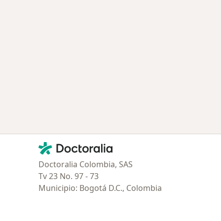
ía: Especialistas más solicitados
Contacto
Doctoralia - Página de inicio
Doctoralia Colombia, SAS
Tv 23 No. 97 - 73
Municipio: Bogotá D.C., Colombia