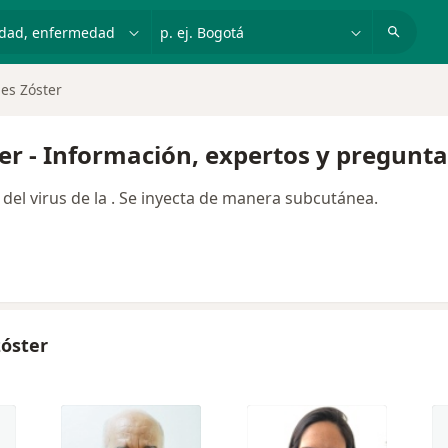
dad, enfermedad o nombre
p. ej. Bogotá
es Zóster
er - Información, expertos y pregunta
 del virus de la . Se inyecta de manera subcutánea.
zóster