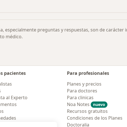
s más solicitados
ia, especialmente preguntas y respuestas, son de carácter 
to médico.
os pacientes
Para profesionales
listas
Planes y precios
s
Para doctores
ta al Experto
Para clinicas
amentos
Noa Notes
nuevo
os
Recursos gratuitos
medades
Condiciones de los Planes
tas Frecuentes
Doctoralia