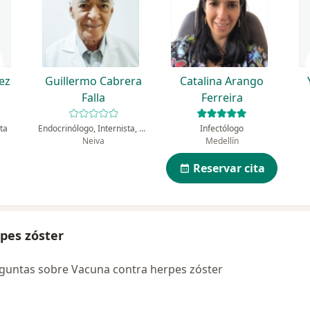
ez
Guillermo Cabrera
Catalina Arango
Falla
Ferreira
sta
Endocrinólogo, Internista, Especialista en salud pública
Infectólogo
Neiva
Medellín
Reservar cita
pes zóster
guntas sobre Vacuna contra herpes zóster