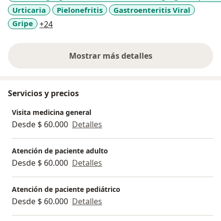
Urticaria
Pielonefritis
Gastroenteritis Viral
Empatia y Asertividad.
Le dedico el tiempo que el paciente necesita en la
a11y_sr_more_diseases
Gripe
+24
consulta.
Mostrar más detalles
sobre la experiencia
Servicios y precios
Visita medicina general
Desde $ 60.000
Detalles
Atención de paciente adulto
Desde $ 60.000
Detalles
Atención de paciente pediátrico
Desde $ 60.000
Detalles