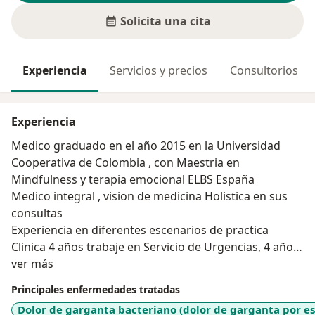
Solicita una cita
Experiencia
Servicios y precios
Consultorios
Experiencia
Medico graduado en el año 2015 en la Universidad
Cooperativa de Colombia , con Maestria en
Mindfulness y terapia emocional ELBS España
Medico integral , vision de medicina Holistica en sus
consultas
Experiencia en diferentes escenarios de practica
Clinica 4 años trabaje en Servicio de Urgencias, 4 años
Acerca de mí
de experiencia en valoracion de consulta externa
ver más
pacientes cronicos, con multiples patologias
Principales enfermedades tratadas
Gran vocacion altruista.
Dolor de garganta bacteriano (dolor de garganta por e
Calidad humana