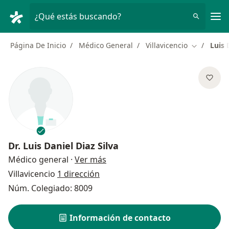
Men
¿Qué estás buscando?
Página De Inicio
Médico General
Villavicencio
Luis 
Cambiar d
Dr.
Luis Daniel Diaz Silva
sobre las especializaciones
Médico general
·
Ver más
Villavicencio
1 dirección
Núm. Colegiado: 8009
Información de contacto