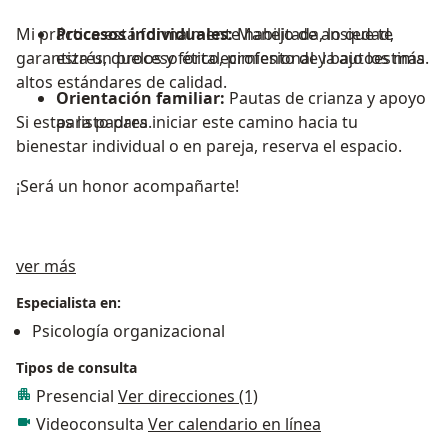
Mi práctica está formalmente habilitada, lo que te
Procesos individuales:
Manejo de ansiedad,
garantiza un proceso ético, profesional y bajo los más
estrés, duelos y fortalecimiento de la autoestima.
altos estándares de calidad.
Orientación familiar:
Pautas de crianza y apoyo
Si estas listo para iniciar este camino hacia tu
para padres.
bienestar individual o en pareja, reserva el espacio.
¡Será un honor acompañarte!
Acerca de mí
ver más
Especialista en:
Psicología organizacional
Tipos de consulta
Presencial
Ver direcciones (1)
Videoconsulta
Ver calendario en línea