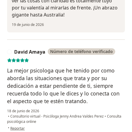
ver las cosas con claridad es totalmente tuyo
por tu valentía al mirarlas de frente. ¡Un abrazo
gigante hasta Australia!
19 de junio de 2026
David Amaya
Número de teléfono verificado
D
La mejor psicologa que he tenido por como
aborda las situaciones que trata y por su
dedicación a estar pendiente de ti, siempre
recuerda todo lo que le dices y lo conecta con
el aspecto que te estén tratando.
18 de junio de 2026
•
Consultorio virtual - Psicóloga Jenny Andrea Valdes Perez
•
Consulta
psicológica online
en opinión del usuario David Amaya
•
Reportar