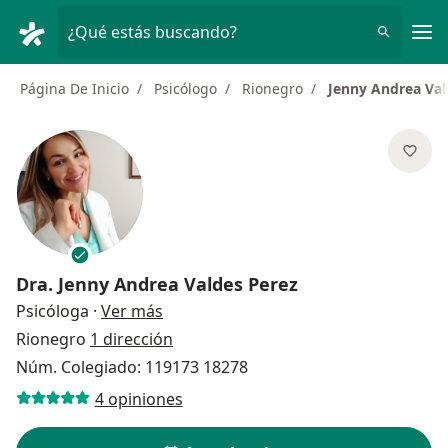
Men
¿Qué estás buscando?
Página De Inicio
Psicólogo
Rionegro
Jenny Andrea Val
Dra.
Jenny Andrea Valdes Perez
sobre las especializaciones
Psicóloga
·
Ver más
Rionegro
1 dirección
Núm. Colegiado: 119173 18278
4 opiniones