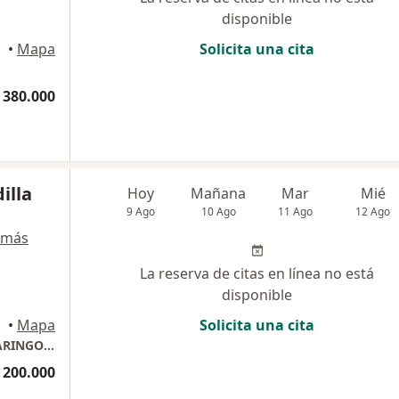
disponible
•
Mapa
Solicita una cita
 380.000
illa
Hoy
Mañana
Mar
Mié
9 Ago
10 Ago
11 Ago
12 Ago
 más
La reserva de citas en línea no está
disponible
ombia
•
Mapa
Solicita una cita
SILVANA PADILLA LONDONO / OTORRINOLARINGOLOGIA
 200.000