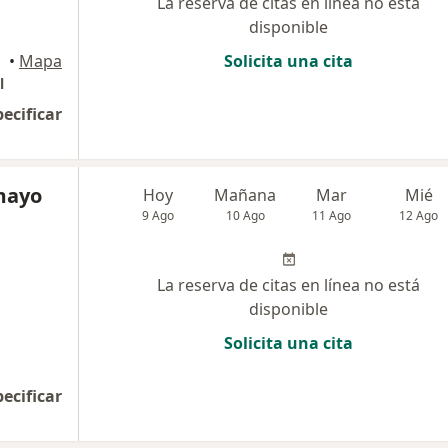
La reserva de citas en línea no está
disponible
illa
•
Mapa
Solicita una cita
l
pecificar
amayo
Hoy
Mañana
Mar
Mié
9 Ago
10 Ago
11 Ago
12 Ago
La reserva de citas en línea no está
disponible
Solicita una cita
pecificar