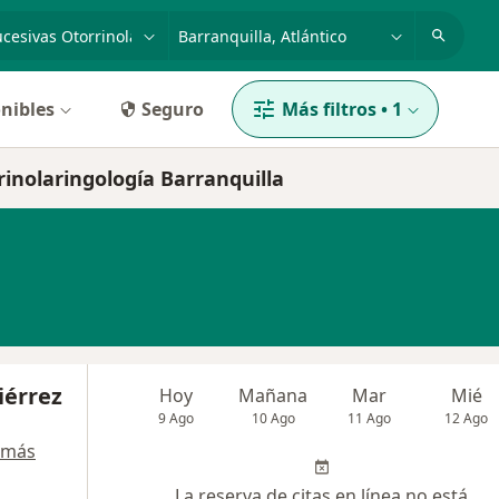
dad, enfermedad o nombre
p. ej. Bogotá
nibles
Seguro
Más filtros
•
1
rinolaringología Barranquilla
iérrez
Hoy
Mañana
Mar
Mié
9 Ago
10 Ago
11 Ago
12 Ago
 más
La reserva de citas en línea no está