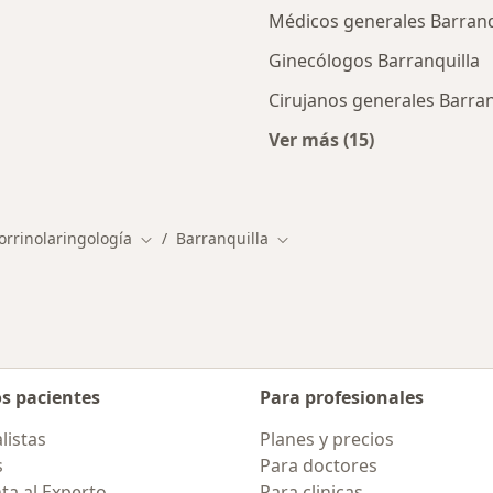
Médicos generales Barranq
Ginecólogos Barranquilla
Cirujanos generales Barran
Ver más (15)
ios en Barranquilla
Más en esta categor
orrinolaringología
Barranquilla
Cambiar de ciudad
Cambiar de ciudad
os pacientes
Para profesionales
listas
Planes y precios
s
Para doctores
ta al Experto
Para clinicas