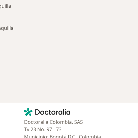
uilla
quilla
ía: Especialistas más solicitados
Contacto
Doctoralia - Página de inicio
Doctoralia Colombia, SAS
Tv 23 No. 97 - 73
Municipio: Bogotá D.C., Colombia