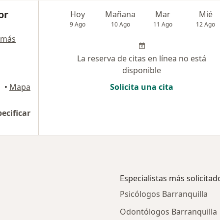
or
Hoy
Mañana
Mar
Mié
9 Ago
10 Ago
11 Ago
12 Ago
 más
La reserva de citas en línea no está
disponible
uilla
•
Mapa
Solicita una cita
pecificar
Especialistas más solicitad
Psicólogos Barranquilla
Odontólogos Barranquilla