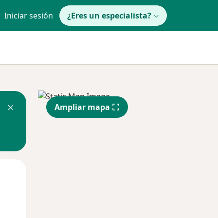
Iniciar sesión
¿Eres un especialista?
Ampliar mapa
Jue
Vie
Sáb
13 Ago
14 Ago
15 Ago