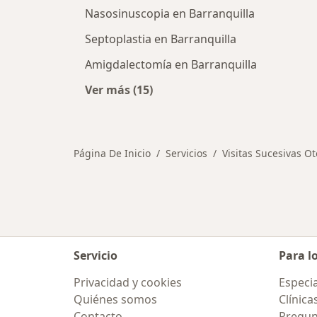
Nasosinuscopia en Barranquilla
Septoplastia en Barranquilla
Amigdalectomía en Barranquilla
Ver más (15)
Más en esta categoría: Otros servic
Página De Inicio
Servicios
Visitas Sucesivas Ot
Servicio
Para l
Privacidad y cookies
Especia
Quiénes somos
Clínica
Contacto
Pregun