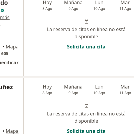
rdo
Hoy
Mañana
Lun
Mar
8 Ago
9 Ago
10 Ago
11 Ago
 más
s
La reserva de citas en línea no está
disponible
•
Mapa
Solicita una cita
o 605
pecificar
Nuñez
Hoy
Mañana
Lun
Mar
8 Ago
9 Ago
10 Ago
11 Ago
La reserva de citas en línea no está
disponible
illa
•
Mapa
Solicita una cita