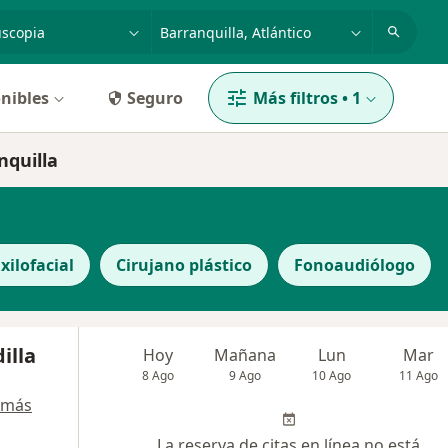
dad, enfermedad o nombre
p. ej. Bogotá
nibles
Seguro
Más filtros
•
1
nquilla
xilofacial
Cirujano plástico
Fonoaudiólogo
illa
Hoy
Mañana
Lun
Mar
8 Ago
9 Ago
10 Ago
11 Ago
 más
La reserva de citas en línea no está