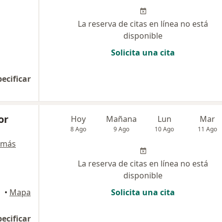
La reserva de citas en línea no está
disponible
Solicita una cita
pecificar
or
Hoy
Mañana
Lun
Mar
8 Ago
9 Ago
10 Ago
11 Ago
 más
La reserva de citas en línea no está
disponible
uilla
•
Mapa
Solicita una cita
pecificar