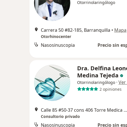
Otorrinolaringólogo
Carrera 50 #82-185, Barranquilla
•
Mapa
Otorhinocenter
Nasosinuscopia
Precio sin es
Dra. Delfina Leon
Medina Tejeda
·
Ver
Otorrinolaringólogo
2 opiniones
Calle 85 #50-37 cons 406 Torre Medica del Mar, Barranq
Consultorio privado
Nasosinuscopia
Precio sin es