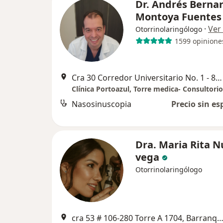
Dr. Andrés Berna
Montoya Fuentes
·
Ver
Otorrinolaringólogo
1599 opinione
Cra 30 Corredor Universitario No. 1 - 850, Puerto Colombia, Atlántico, Puerto Colombia
Clínica Portoazul, Torre medica- Consultori
Nasosinuscopia
Precio sin es
Dra. Maria Rita 
vega
Otorrinolaringólogo
cra 53 # 106-280 Torre A 1704, Barranqu