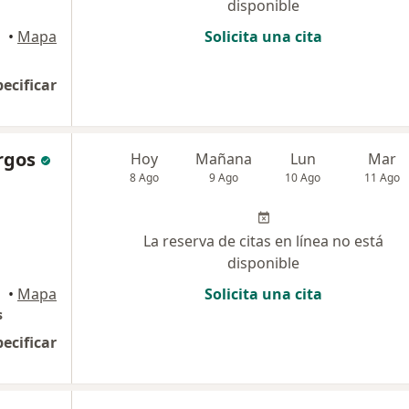
disponible
•
Mapa
Solicita una cita
pecificar
rgos
Hoy
Mañana
Lun
Mar
8 Ago
9 Ago
10 Ago
11 Ago
La reserva de citas en línea no está
disponible
•
Mapa
Solicita una cita
s
pecificar