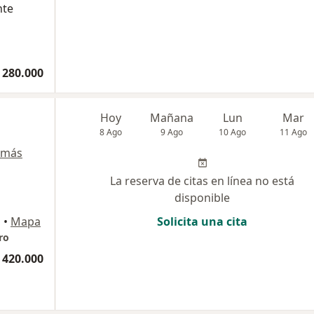
nte
 280.000
Hoy
Mañana
Lun
Mar
8 Ago
9 Ago
10 Ago
11 Ago
 más
La reserva de citas en línea no está
disponible
a
•
Mapa
Solicita una cita
ro
 420.000