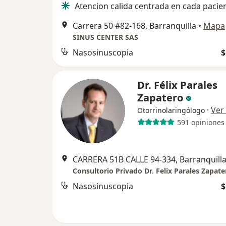
Atencion calida centrada en cada pacie
Carrera 50 #82-168, Barranquilla
•
Mapa
SINUS CENTER SAS
Nasosinuscopia
$
Dr. Félix Parales
Zapatero
·
Ver
Otorrinolaringólogo
591 opiniones
CARRERA 51B CALLE 94-334, Barranquill
Consultorio Privado Dr. Felix Parales Zapate
Nasosinuscopia
$