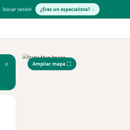
Iniciar sesión
¿Eres un especialista?
Ampliar mapa
Mié
Jue
Vie
12 Ago
13 Ago
14 Ago