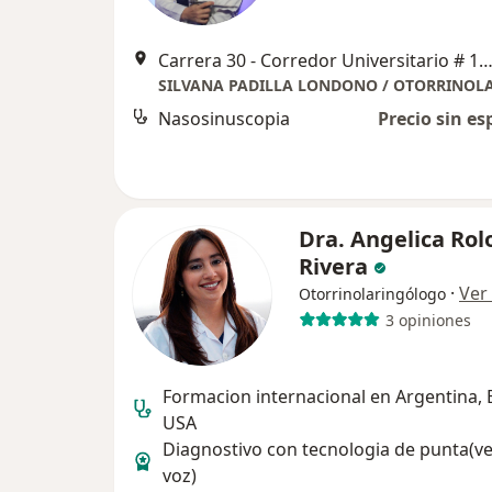
Carrera 30 - Corredor Universitario # 1-850, Puerto Col
Nasosinuscopia
Precio sin es
Dra. Angelica Rol
Rivera
·
Ver
Otorrinolaringólogo
3 opiniones
Formacion internacional en Argentina, B
USA
Diagnostivo con tecnologia de punta(ve
voz)