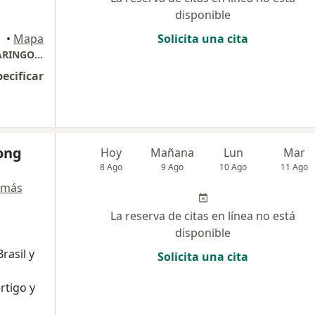
disponible
ombia
•
Mapa
Solicita una cita
SILVANA PADILLA LONDONO / OTORRINOLARINGOLOGIA
pecificar
ong
Hoy
Mañana
Lun
Mar
8 Ago
9 Ago
10 Ago
11 Ago
 más
La reserva de citas en línea no está
disponible
rasil y
Solicita una cita
rtigo y