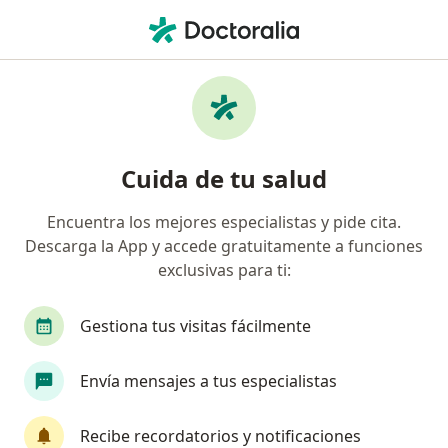
Men
Rinoplastia Estética • Barranquilla, Atlántico
Filtros
• 1
Seguro
Mapa
Especialistas en Rinoplastia estética
Cuida de tu salud
Barranquilla
Encuentra los mejores especialistas y pide cita.
Descarga la App y accede gratuitamente a funciones
¿Qué especialidad estás buscando?
exclusivas para ti:
Cirujano plástico
Otorrinolaringólogo
Ci
Gestiona tus visitas fácilmente
Envía mensajes a tus especialistas
Recibe recordatorios y notificaciones