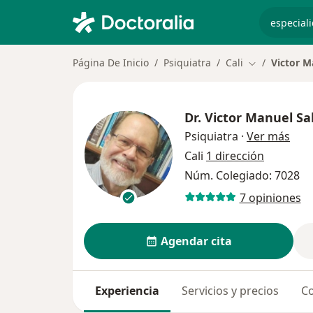
especiali
Página De Inicio
Psiquiatra
Cali
Victor M
Cambiar de c
Dr.
Victor Manuel Sa
sobr
Psiquiatra
·
Ver más
Cali
1 dirección
Núm. Colegiado: 7028
7 opiniones
Agendar cita
Experiencia
Servicios y precios
Co