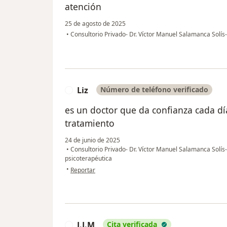
atención
25 de agosto de 2025
•
Consultorio Privado- Dr. Víctor Manuel Salamanca Solís
Liz
Número de teléfono verificado
L
es un doctor que da confianza cada dí
tratamiento
24 de junio de 2025
•
Consultorio Privado- Dr. Víctor Manuel Salamanca Solís
psicoterapéutica
en opinión del usuario Liz
•
Reportar
J.J.M
Cita verificada
J