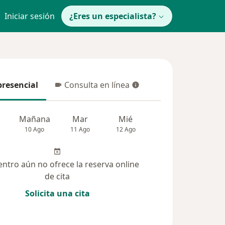
Iniciar sesión
¿Eres un especialista?
presencial
Consulta en línea
resencial
Consulta en línea
Mañana
Mar
Mié
Jue
Vie
10 Ago
11 Ago
12 Ago
13 Ago
14 Ag
entro aún no ofrece la reserva online
de cita
Solicita una cita