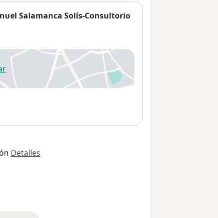
anuel Salamanca Solís-Consultorio
ar
 abre en una nueva pestaña
ión
Detalles