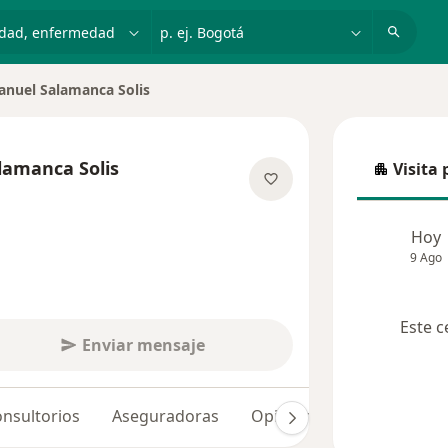
dad, enfermedad o nombre
p. ej. Bogotá
anuel Salamanca Solis
iudad
lamanca Solis
Visita 
Visita p
e las especializaciones
Hoy
9 Ago
Este c
Enviar mensaje
nsultorios
Aseguradoras
Opiniones (7)