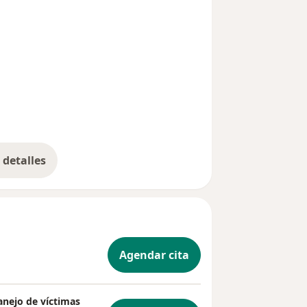
detalles
bre la experiencia
Agendar cita
anejo de víctimas