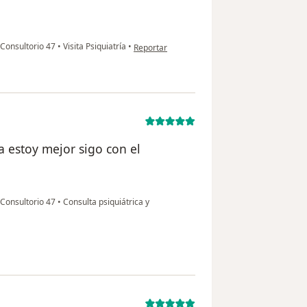
en opinión del usuario N
-Consultorio 47
•
Visita Psiquiatría
•
Reportar
a estoy mejor sigo con el
-Consultorio 47
•
Consulta psiquiátrica y