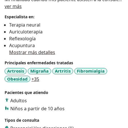
Acerca de mí
es que encuentren tratamientos efectivos y
ver más
personalizados de acuerdo a sus necesidades.
Especialista en:
Terapia neural
Auriculoterapia
Reflexología
Acupuntura
Mostrar más detalles
Principales enfermedades tratadas
Artrosis
Migraña
Artritis
Fibromialgia
a11y_sr_more_diseases
Obesidad
+35
Pacientes que atiendo
Adultos
Niños a partir de 10 años
Tipos de consulta