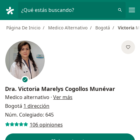
Men
¿Qué estás buscando?
Página De Inicio
Medico Alternativo
Bogotá
Victoria 
Dra.
Victoria Marelys Cogollos Munévar
sobre las especializaciones
Medico alternativo
·
Ver más
Bogotá
1 dirección
Núm. Colegiado: 645
106 opiniones