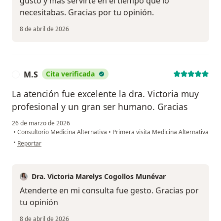
gusto y mas servirte en el tiempo que lo
necesitabas. Gracias por tu opinión.
8 de abril de 2026
M.S
Cita verificada
M
La atención fue excelente la dra. Victoria muy
profesional y un gran ser humano. Gracias
26 de marzo de 2026
•
Consultorio Medicina Alternativa
•
Primera visita Medicina Alternativa
en opinión del usuario M.S
•
Reportar
Dra. Victoria Marelys Cogollos Munévar
Atenderte en mi consulta fue gesto. Gracias por
tu opinión
8 de abril de 2026