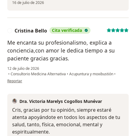
16 de julio de 2026
Cristina Bello
Cita verificada
C
Me encanta su profesionalismo, explica a
conciencia,con amor le dedica tiempo a su
paciente gracias gracias.
12 de julio de 2026
•
Consultorio Medicina Alternativa
•
Acupuntura y moxibustión
•
en opinión del usuario Cristina Bello
Reportar
Dra. Victoria Marelys Cogollos Munévar
Cris, gracias por tu opinión, siempre estaré
atenta apoyándote en todos los aspectos de tu
salud, tanto, física, emocional, mental y
espiritualmente.