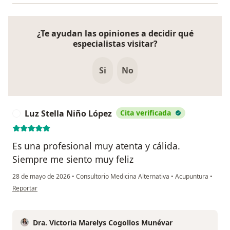
¿Te ayudan las opiniones a decidir qué
especialistas visitar?
Si
No
Luz Stella Niño López
Cita verificada
L
Es una profesional muy atenta y cálida.
Siempre me siento muy feliz
28 de mayo de 2026
•
Consultorio Medicina Alternativa
•
Acupuntura
•
en opinión del usuario Luz Stella Niño López
Reportar
Dra. Victoria Marelys Cogollos Munévar