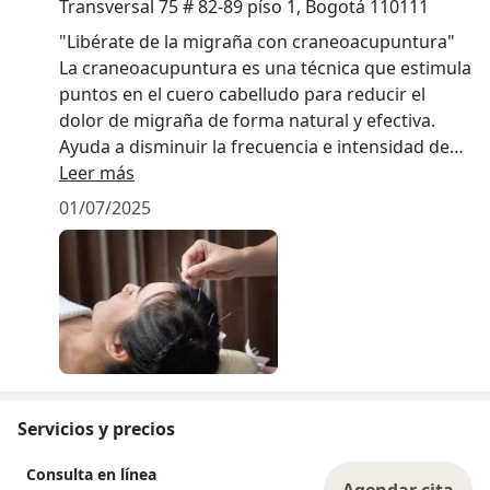
Transversal 75 # 82-89 píso 1, Bogotá 110111
"Libérate de la migraña con craneoacupuntura"
La craneoacupuntura es una técnica que estimula
puntos en el cuero cabelludo para reducir el
dolor de migraña de forma natural y efectiva.
Ayuda a disminuir la frecuencia e intensidad de
los episodios sin necesidad de medicamentos.
Leer más
01/07/2025
Servicios y precios
Consulta en línea
Agendar cita