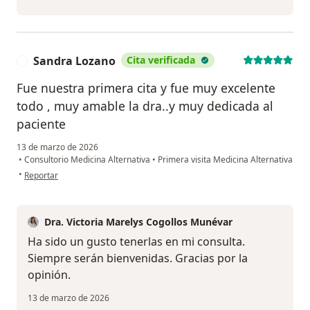
Sandra Lozano
Cita verificada
S
Fue nuestra primera cita y fue muy excelente
todo , muy amable la dra..y muy dedicada al
paciente
13 de marzo de 2026
•
Consultorio Medicina Alternativa
•
Primera visita Medicina Alternativa
en opinión del usuario Sandra Lozano
•
Reportar
Dra. Victoria Marelys Cogollos Munévar
Ha sido un gusto tenerlas en mi consulta.
Siempre serán bienvenidas. Gracias por la
opinión.
13 de marzo de 2026