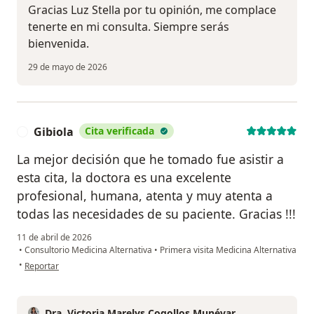
Gracias Luz Stella por tu opinión, me complace
tenerte en mi consulta. Siempre serás
bienvenida.
29 de mayo de 2026
Gibiola
Cita verificada
G
La mejor decisión que he tomado fue asistir a
esta cita, la doctora es una excelente
profesional, humana, atenta y muy atenta a
todas las necesidades de su paciente. Gracias !!!
11 de abril de 2026
•
Consultorio Medicina Alternativa
•
Primera visita Medicina Alternativa
en opinión del usuario Gibiola
•
Reportar
Dra. Victoria Marelys Cogollos Munévar