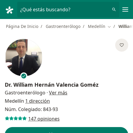
Men
¿Qué estás buscando?
Página De Inicio
Gastroenterólogo
Medellín
Willia
Cambiar de 
Dr.
William Hernán Valencia Goméz
sobre las especializaciones
Gastroenterólogo
·
Ver más
Medellín
1 dirección
Núm. Colegiado: 843-93
147 opiniones