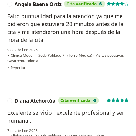
Angela Baena Ortiz
Cita verificada
A
Falto puntualidad para la atención ya que me
pidieron que estuviera 20 minutos antes de la
cita y me atendieron una hora después de la
hora de la cita
9 de abril de 2026
•
Clinica Medellín Sede Poblado Ph (Torre Médica)
•
Visitas sucesivas
Gastroenterología
en opinión del usuario Angela Baena Ortiz
•
Reportar
Diana Atehortúa
Cita verificada
D
Excelente servicio , excelente profesional y ser
humana .
7 de abril de 2026