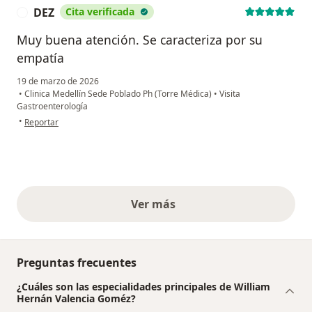
DEZ
Cita verificada
D
Muy buena atención. Se caracteriza por su
empatía
19 de marzo de 2026
•
Clinica Medellín Sede Poblado Ph (Torre Médica)
•
Visita
Gastroenterología
en opinión del usuario DEZ
•
Reportar
Ver más
opiniones anteriores
Preguntas frecuentes
¿Cuáles son las especialidades principales de William
Hernán Valencia Goméz?