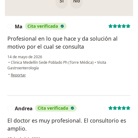
Si
No
Ma
Cita verificada
M
Profesional en lo que hace y da solución al
motivo por el cual se consulta
14 de mayo de 2026
•
Clinica Medellín Sede Poblado Ph (Torre Médica)
•
Visita
Gastroenterología
en opinión del usuario Ma
•
Reportar
Andrea
Cita verificada
A
El doctor es muy profesional. El consultorio es
amplio.