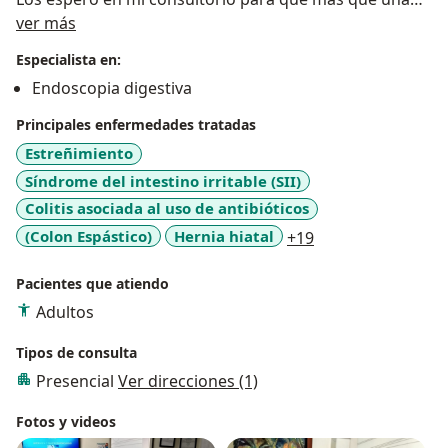
Acerca de mí
consulta tengamos una conversación amena y
ver más
podamos solucionar las necesidades de ustedes mis
Especialista en:
pacientes.
Endoscopia digestiva
Principales enfermedades tratadas
Estreñimiento
Síndrome del intestino irritable (SII)
Colitis asociada al uso de antibióticos
a11y_sr_more_dis
(Colon Espástico)
Hernia hiatal
+19
Pacientes que atiendo
Adultos
Tipos de consulta
Presencial
Ver direcciones (1)
Fotos y videos