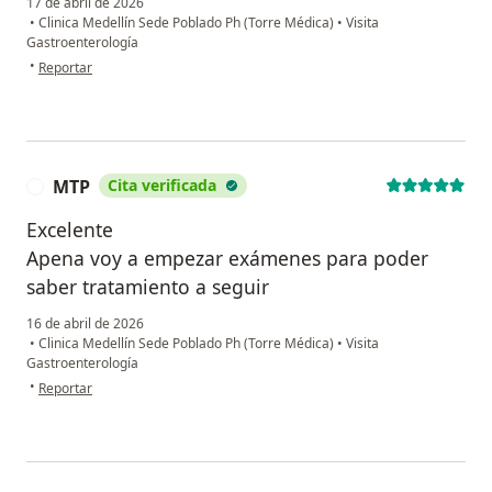
17 de abril de 2026
•
Clinica Medellín Sede Poblado Ph (Torre Médica)
•
Visita
Gastroenterología
en opinión del usuario Andrea
•
Reportar
MTP
Cita verificada
M
Excelente
Apena voy a empezar exámenes para poder
saber tratamiento a seguir
16 de abril de 2026
•
Clinica Medellín Sede Poblado Ph (Torre Médica)
•
Visita
Gastroenterología
en opinión del usuario MTP
•
Reportar