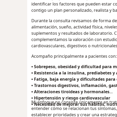
identificar los factores que pueden estar 
contigo un plan personalizado, realista y b
Durante la consulta revisamos de forma de
alimentación, sueño, actividad física, nive
suplementos y resultados de laboratorio. 
complementamos la valoración con estudio
cardiovasculares, digestivos o nutricionales
Acompaño principalmente a pacientes con:
• Sobrepeso, obesidad y dificultad para 
• Resistencia a la insulina, prediabetes 
• Fatiga, baja energía y dificultades para
• Trastornos digestivos, inflamación, gastr
• Alteraciones tiroideas y hormonales
• Hipertensión y riesgo cardiovascular
Mi enfoque no consiste únicamente en trat
• Necesidad de mejorar sus hábitos, nutri
entender cómo se relacionan tus síntomas,
establecer prioridades y crear una estrate