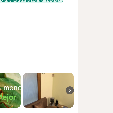
Síndrome de intestino irritable
iseases