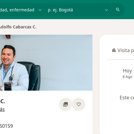
dad, enfermedad o nombre
p. ej. Bogotá
Adolfo Cabarcas C.
Visita 
Visita p
Hoy
8 Ago
Este c
C.
sobre las especializaciones
ás
850159