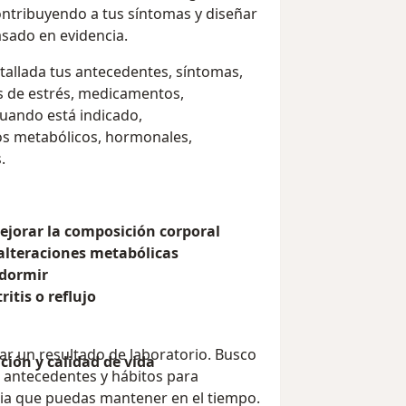
contribuyendo a tus síntomas y diseñar
asado en evidencia.
tallada tus antecedentes, síntomas,
les de estrés, medicamentos,
Cuando está indicado,
s metabólicos, hormonales,
.
mejorar la composición corporal
y alteraciones metabólicas
 dormir
itis o reflujo
ar un resultado de laboratorio. Busco
ción y calidad de vida
 antecedentes y hábitos para
gia que puedas mantener en el tiempo.