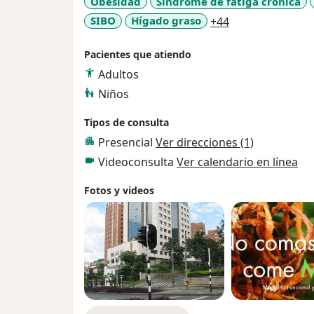
Obesidad
Síndrome de fatiga crónica
a11y_sr_more_d
SIBO
Hígado graso
+44
Pacientes que atiendo
Adultos
Niños
Tipos de consulta
Presencial
Ver direcciones (1)
Videoconsulta
Ver calendario en línea
Fotos y videos