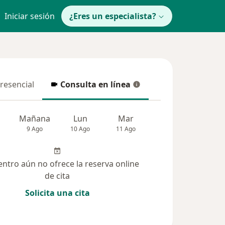
Iniciar sesión
¿Eres un especialista?
presencial
Consulta en línea
resencial
Consulta en línea
Mañana
Lun
Mar
Mié
Jue
9 Ago
10 Ago
11 Ago
12 Ago
13 Ag
entro aún no ofrece la reserva online
de cita
Solicita una cita