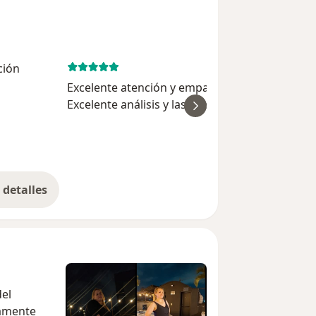
ción
May 14, 
Excelente atención y empatía con el paciente.
Excelente análisis y las preguntas pertinentes
ver
para encontrar solución al problema de salud
detalles
bre la experiencia
del
tamente