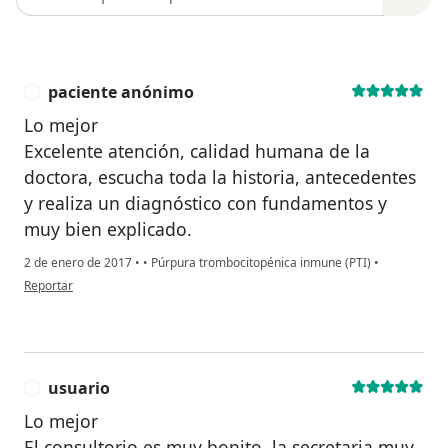
paciente anónimo
P
Lo mejor
Excelente atención, calidad humana de la
doctora, escucha toda la historia, antecedentes
y realiza un diagnóstico con fundamentos y
muy bien explicado.
2 de enero de 2017
•
•
Púrpura trombocitopénica inmune (PTI)
•
en opinión del usuario paciente anónimo
Reportar
usuario
U
Lo mejor
El consultorio es muy bonito, la secretaria muy