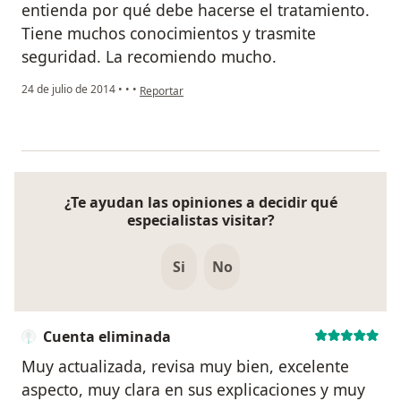
entienda por qué debe hacerse el tratamiento.
Tiene muchos conocimientos y trasmite
seguridad. La recomiendo mucho.
en opinión del usuario anónimo
24 de julio de 2014
•
•
•
Reportar
¿Te ayudan las opiniones a decidir qué
especialistas visitar?
Si
No
Cuenta eliminada
Muy actualizada, revisa muy bien, excelente
aspecto, muy clara en sus explicaciones y muy