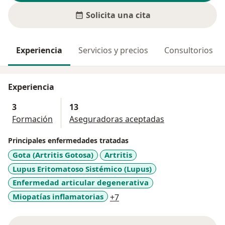
Solicita una cita
Experiencia
Servicios y precios
Consultorios
Experiencia
3
13
Formación
Aseguradoras aceptadas
Principales enfermedades tratadas
Gota (Artritis Gotosa)
Artritis
Lupus Eritomatoso Sistémico (Lupus)
Enfermedad articular degenerativa
a11y_sr_more_diseases
Miopatías inflamatorias
+7