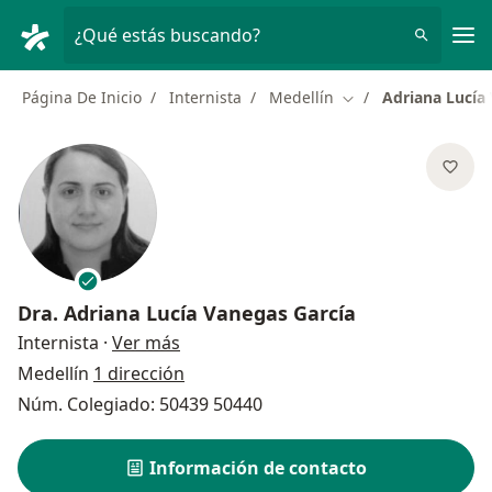
Men
¿Qué estás buscando?
Página De Inicio
Internista
Medellín
Adriana Lucía
Cambiar de ciudad
Dra.
Adriana Lucía Vanegas García
sobre las especializaciones
Internista
·
Ver más
Medellín
1 dirección
Núm. Colegiado: 50439 50440
Información de contacto