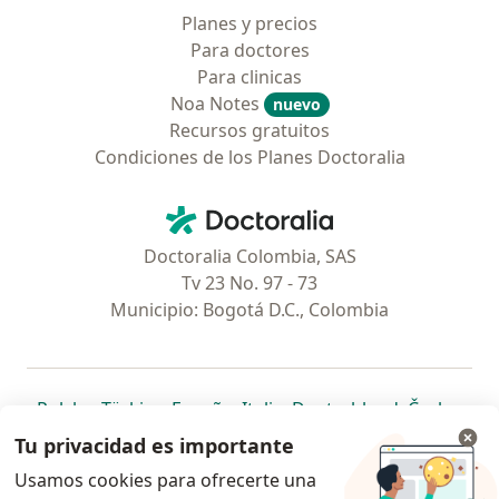
Planes y precios
Para doctores
Para clinicas
Noa Notes
nuevo
Recursos gratuitos
Condiciones de los Planes Doctoralia
Contacto
Doctoralia - Página de inicio
Doctoralia Colombia, SAS
Tv 23 No. 97 - 73
Municipio: Bogotá D.C., Colombia
se abre en una nueva pestaña
se abre en una nueva pestaña
se abre en una nueva pestaña
se abre en una nueva pes
se abre en 
se a
Polska
,
Türkiye
,
España
,
Italia
,
Deutschland
,
Česko
,
se abre en una nueva pestaña
se abre en una nueva pestaña
se abre en una nueva pestaña
se abre en una nueva p
se abre en 
se abr
Portugal
,
México
,
Chile
,
Brasil
,
Argentina
,
Perú
,
Tu privacidad es importante
se abre en una nueva pe
Colombia
Usamos cookies para ofrecerte una