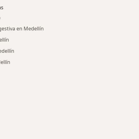
as
n
gestiva en Medellín
llín
edellín
ellín
ría: Enfermedades más tratadas