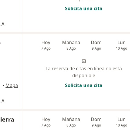
Solicita una cita
.A.
o
Hoy
Mañana
Dom
Lun
7 Ago
8 Ago
9 Ago
10 Ago
La reserva de citas en línea no está
disponible
•
Mapa
Solicita una cita
.A.
Sierra
Hoy
Mañana
Dom
Lun
7 Ago
8 Ago
9 Ago
10 Ago