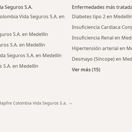
da Seguros S.A.
Enfermedades más tratad
olombia Vida Seguros S.A. en
Diabetes tipo 2 en Medellí
Insuficiencia Cardiaca Con
uros S.A. en Medellín
Insuficiencia Renal en Mede
ros S.A. en Medellín
Hipertensión arterial en M
da Seguros S.A. en Medellín
Desmayo (Síncope) en Med
 S.A. en Medellín
Ver más (15)
Más en esta catego
alistas de Mapfre Colombia Vida Seguros S.A.
apfre Colombia Vida Seguros S.a.
ar de ciudad
Cambiar de ciudad