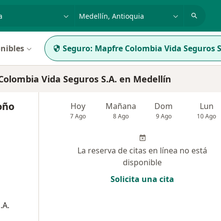
dad, enfermedad o nombre
p. ej. Bogotá
nibles
Seguro:
Mapfre Colombia Vida Seguros S
olombia Vida Seguros S.A. en Medellín
oño
Hoy
Mañana
Dom
Lun
7 Ago
8 Ago
9 Ago
10 Ago
La reserva de citas en línea no está
disponible
Solicita una cita
.A.