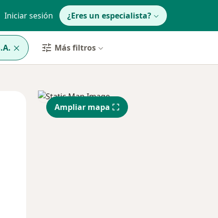
Iniciar sesión
¿Eres un especialista?
.A.
Más filtros
Mar
Mié
Jue
Ampliar mapa
11 Ago
12 Ago
13 Ago