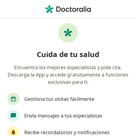
Men
Alergólogo • Cali, Valle del Cauca
Filtros
Seguro:
Previser
M
Alergólogos recomendados de Previser en
Cuida de tu salud
Cali
Encuentra los mejores especialistas y pide cita.
Descarga la App y accede gratuitamente a funciones
exclusivas para ti:
Gestiona tus visitas fácilmente
Envía mensajes a tus especialistas
Dr. Carlos Rafael Fajardo Pinilla
Alergólogo, Internista
Recibe recordatorios y notificaciones
25 opiniones