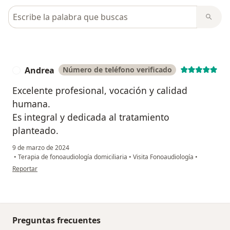
Busca en opiniones
Andrea
Número de teléfono verificado
A
Excelente profesional, vocación y calidad
humana.
Es integral y dedicada al tratamiento
planteado.
9 de marzo de 2024
•
Terapia de fonoaudiología domiciliaria
•
Visita Fonoaudiología
•
en opinión del usuario Andrea
Reportar
Preguntas frecuentes