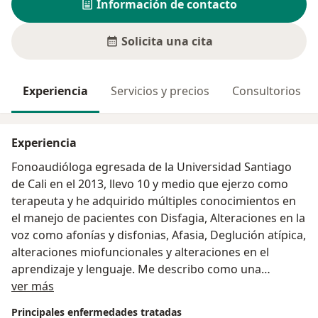
Información de contacto
Solicita una cita
Experiencia
Servicios y precios
Consultorios
Experiencia
Fonoaudióloga egresada de la Universidad Santiago
de Cali en el 2013, llevo 10 y medio que ejerzo como
terapeuta y he adquirido múltiples conocimientos en
el manejo de pacientes con Disfagia, Alteraciones en la
voz como afonías y disfonias, Afasia, Deglución atípica,
alteraciones miofuncionales y alteraciones en el
aprendizaje y lenguaje. Me describo como una
Acerca de mí
persona empatica, dulce y responsable que al atender
ver más
a los pacientes estos se sienten comprendidos y
Principales enfermedades tratadas