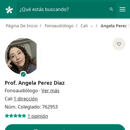
Men
¿Qué estás buscando?
Página De Inicio
Fonoaudiólogo
Cali
Angela Perez 
Cambiar de ciudad
Prof.
Angela Perez Diaz
sobre las especializaciones
Fonoaudiólogo
·
Ver más
Cali
1 dirección
Núm. Colegiado: 762953
1 opinión