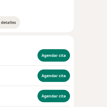
detalles
bre la experiencia
Agendar cita
Agendar cita
Agendar cita