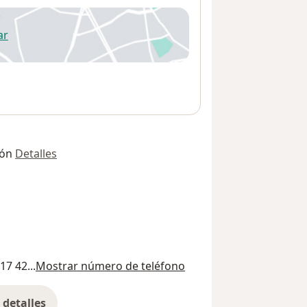
ar
 abre en una nueva pestaña
ión
Detalles
17 42...
Mostrar número de teléfono
detalles