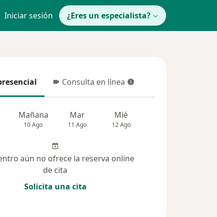
Iniciar sesión
¿Eres un especialista?
presencial
Consulta en línea
resencial
Consulta en línea
Mañana
Mar
Mié
Jue
Vie
10 Ago
11 Ago
12 Ago
13 Ago
14 Ag
entro aún no ofrece la reserva online
de cita
Solicita una cita
solucionadas (26)