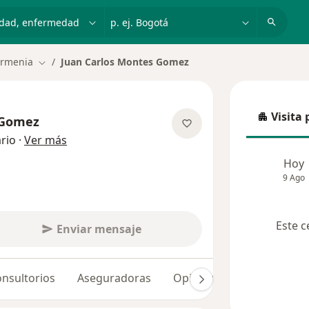
dad, enfermedad o nombre
p. ej. Bogotá
rmenia
Juan Carlos Montes Gomez
Cambiar de ciudad
Visita 
 Gomez
Visita p
sobre las especializaciones
rio
·
Ver más
Hoy
9 Ago
Este c
Enviar mensaje
nsultorios
Aseguradoras
Opiniones (16)
Dudas 