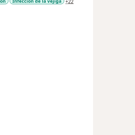
a11y_sr_more_diseases
ñón
Infección de la vejiga
+22