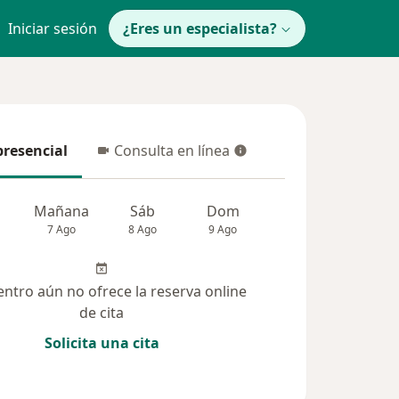
Iniciar sesión
¿Eres un especialista?
presencial
Consulta en línea
resencial
Consulta en línea
Mañana
Sáb
Dom
Lun
Mar
7 Ago
8 Ago
9 Ago
10 Ago
11 Ag
entro aún no ofrece la reserva online
de cita
Solicita una cita
 solucionadas (26)