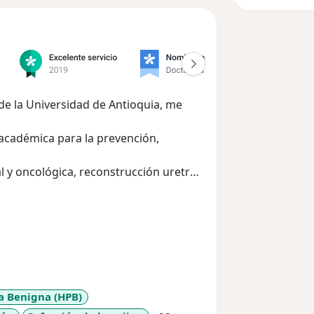
de la Universidad de Antioquia, me
académica para la prevención,
l y oncológica, reconstrucción uretral
ífico y con capacidad para la auto
aborar en equipos multidisciplinarios
 colegas, así como la capacidad de
fica.
ca Benigna (HPB)