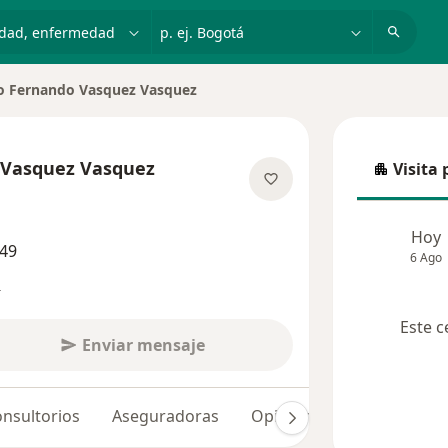
dad, enfermedad o nombre
p. ej. Bogotá
o Fernando Vasquez Vasquez
e ciudad
 Vasquez Vasquez
Visita 
Visita p
las especializaciones
Hoy
149
6 Ago
s
Este c
Enviar mensaje
nsultorios
Aseguradoras
Opiniones (121)
Dudas