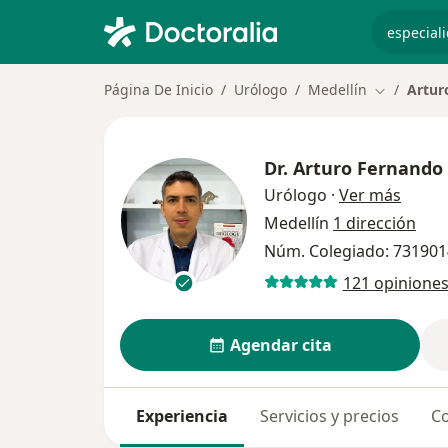
especiali
Página De Inicio
Urólogo
Medellín
Artur
Cambiar d
Dr.
Arturo Fernando
sobre 
Urólogo
·
Ver más
Medellín
1 dirección
Núm. Colegiado: 73190
121 opinione
Agendar cita
Experiencia
Servicios y precios
Co