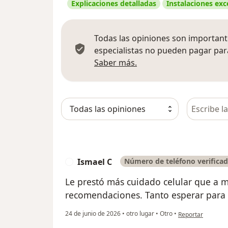
Explicaciones detalladas
Instalaciones exc
Todas las opiniones son importante
especialistas no pueden pagar para
Más información sobre
Saber más.
Busca en 
Ismael C
Número de teléfono verifica
I
Le prestó más cuidado celular que a 
recomendaciones. Tanto esperar para 
en opinión del us
24 de junio de 2026
•
otro lugar
•
Otro
•
Reportar