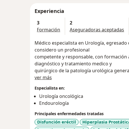
Experiencia
3
2
Formación
Aseguradoras aceptadas
Médico especialista en Urología, egresado 
considero un profesional
competente y responsable, con formación 
diagnóstico y tratamiento medico y
quirúrgico de la patología urológica genera
Acerca de mí
(uretroplastia) y principios básicos de
ver más
laparoscopia; educado para el análisis cient
Especialista en:
enseñanza. Cuento con la
Urología oncológica
preparación adecuada para investigar y col
Endourología
de salud, con visión
ética, social y de respeto a los pacientes y
Principales enfermedades tratadas
realizar análisis crítico de la literatura cientí
Disfunción eréctil
Hiperplasia Prostáti