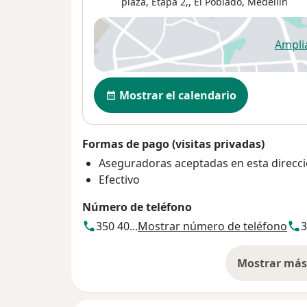
plaza, Etapa 2,,
El Poblado
,
Medellín
Ampli
se
Disponibilidad
Mostrar el calendario
Formas de pago (visitas privadas)
Aseguradoras aceptadas en esta direcc
Efectivo
Número de teléfono
350 40...
Mostrar número de teléfono
3
Mostrar más 
so