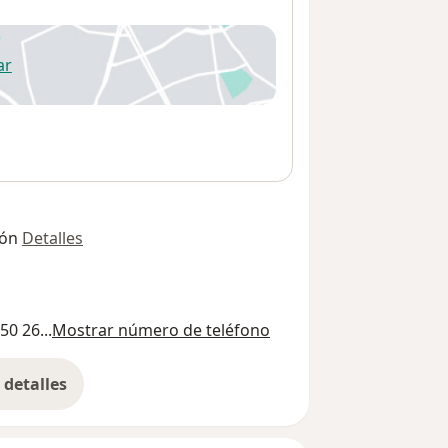
ar
 abre en una nueva pestaña
ión
Detalles
50 26...
Mostrar número de teléfono
detalles
bre la dirección