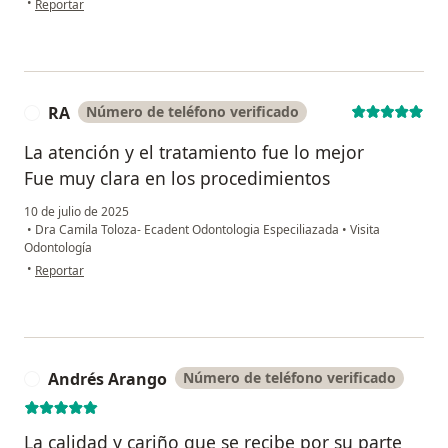
•
Reportar
RA
Número de teléfono verificado
R
La atención y el tratamiento fue lo mejor
Fue muy clara en los procedimientos
10 de julio de 2025
•
Dra Camila Toloza- Ecadent Odontologia Especiliazada
•
Visita
Odontología
en opinión del usuario RA
•
Reportar
Andrés Arango
Número de teléfono verificado
A
La calidad y cariño que se recibe por su parte