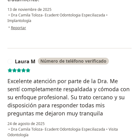
13 de noviembre de 2025
•
Dra Camila Toloza- Ecadent Odontologia Especiliazada
•
Implantología
en opinión del usuario Jhon Patiño
•
Reportar
Laura M
Número de teléfono verificado
L
Excelente atención por parte de la Dra. Me
sentí completamente respaldada y cómoda con
su enfoque profesional. Su trato cercano y su
disposición para responder todas mis
preguntas me dejaron muy tranquila
24 de agosto de 2025
•
Dra Camila Toloza- Ecadent Odontologia Especiliazada
•
Visita
Odontología