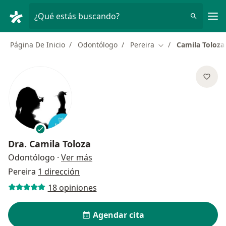
Men
¿Qué estás buscando?
Página De Inicio
Odontólogo
Pereira
Camila Toloza
Cambiar de ciudad
Dra.
Camila Toloza
sobre las especializaciones
Odontólogo
·
Ver más
Pereira
1 dirección
18 opiniones
Agendar cita