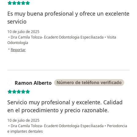
Es muy buena profesional y ofrece un excelente
servicio
10 de julio de 2025
•
Dra Camila Toloza- Ecadent Odontologia Especiliazada
•
Visita
Odontología
en opinión del usuario Paula Zambrano
•
Reportar
Ramon Alberto
Número de teléfono verificado
R
Servicio muy profesional y excelente. Calidad
en el procedimiento y precio razonable.
10 de julio de 2025
•
Dra Camila Toloza- Ecadent Odontologia Especiliazada
•
Periodoncia
e implantes dentales
en opinión del usuario Ramon Alberto