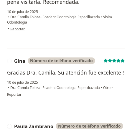
pena visitarla. Recomendada.
10 de julio de 2025
•
Dra Camila Toloza- Ecadent Odontologia Especiliazada
•
Visita
Odontología
en opinión del usuario Juan Manuel García
•
Reportar
Gina
Número de teléfono verificado
G
Gracias Dra. Camila. Su atención fue excelente !
10 de julio de 2025
•
Dra Camila Toloza- Ecadent Odontologia Especiliazada
•
Otro
•
en opinión del usuario Gina
Reportar
Paula Zambrano
Número de teléfono verificado
P