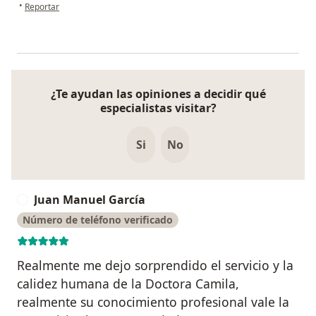
en opinión del usuario Laura M
•
Reportar
¿Te ayudan las opiniones a decidir qué
especialistas visitar?
Si
No
Juan Manuel García
J
Número de teléfono verificado
Realmente me dejo sorprendido el servicio y la
calidez humana de la Doctora Camila,
realmente su conocimiento profesional vale la