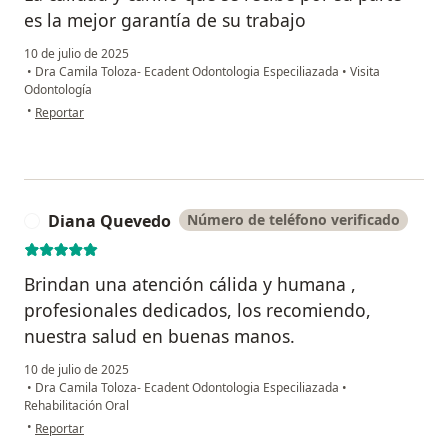
es la mejor garantía de su trabajo
10 de julio de 2025
•
Dra Camila Toloza- Ecadent Odontologia Especiliazada
•
Visita
Odontología
en opinión del usuario Andrés Arango
•
Reportar
Diana Quevedo
Número de teléfono verificado
D
Brindan una atención cálida y humana ,
profesionales dedicados, los recomiendo,
nuestra salud en buenas manos.
10 de julio de 2025
•
Dra Camila Toloza- Ecadent Odontologia Especiliazada
•
Rehabilitación Oral
en opinión del usuario Diana Quevedo
•
Reportar