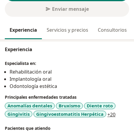
Enviar mensaje
Experiencia
Servicios y precios
Consultorios
Experiencia
Especialista en:
Rehabilitación oral
Implantología oral
Odontología estética
Principales enfermedades tratadas
Anomalías dentales
Bruxismo
Diente roto
a11y_sr
Gingivitis
Gingivoestomatitis Herpética
+20
Pacientes que atiendo