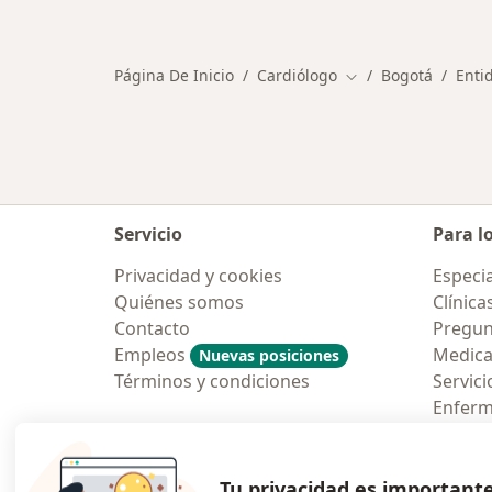
Más en esta categoría: Otros espec
Página De Inicio
Cardiólogo
Bogotá
Enti
Cambiar de ciudad
Servicio
Para l
Privacidad y cookies
Especia
Quiénes somos
Clínica
Contacto
Pregun
Empleos
Medic
Nuevas posiciones
Términos y condiciones
Servici
Enfer
Pregun
Aplicac
Tu privacidad es important