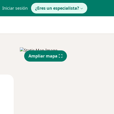
Iniciar sesión
¿Eres un especialista?
Ampliar mapa
Jue
Vie
Sáb
13 Ago
14 Ago
15 Ago