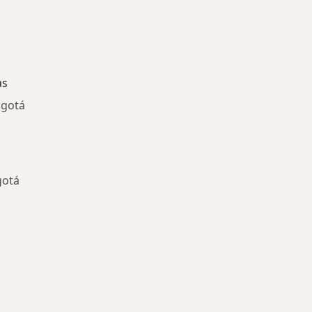
as
ogotá
gotá
ría: Enfermedades más tratadas