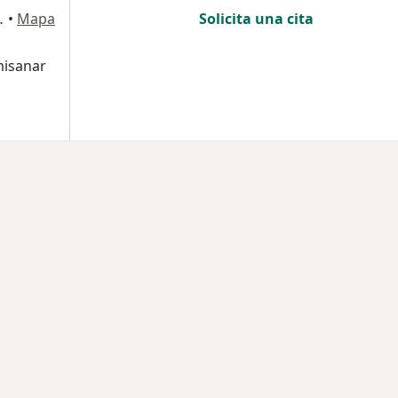
 604, Bogotá
•
Mapa
Solicita una cita
misanar