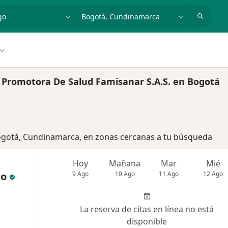
dad, enfermedad o nombre
p. ej. Bogotá
 Promotora De Salud Famisanar S.A.S. en Bogotá
Bogotá, Cundinamarca, en zonas cercanas a tu búsqueda
Hoy
Mañana
Mar
Mié
go
9 Ago
10 Ago
11 Ago
12 Ago
La reserva de citas en línea no está
disponible