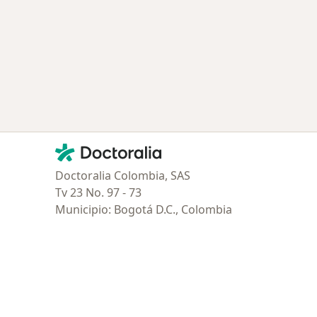
Contacto
Doctoralia - Página de inicio
Doctoralia Colombia, SAS
Tv 23 No. 97 - 73
Municipio: Bogotá D.C., Colombia