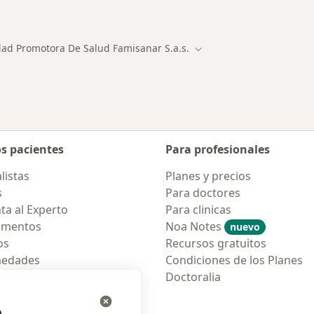
ialistas de Entidad Promotora De Salud Famisanar S.A.S.
dad Promotora De Salud Famisanar S.a.s.
Cambiar de ciudad
os pacientes
Para profesionales
listas
Planes y precios
s
Para doctores
ta al Experto
Para clinicas
amentos
Noa Notes
nuevo
os
Recursos gratuitos
medades
Condiciones de los Planes
tas Frecuentes
Doctoralia
ión para móvil
e