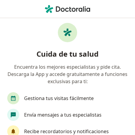
Men
Cardiólogo • Bucaramanga, Santander
Filtros
Seguro:
Medplus Medicina Pr
Cardiólogos recomendados de Medplus
Cuida de tu salud
Medicina Prepagada S.A. en Bucaramanga
Encuentra los mejores especialistas y pide cita.
Descarga la App y accede gratuitamente a funciones
exclusivas para ti:
Gestiona tus visitas fácilmente
Envía mensajes a tus especialistas
Dr. Roberto Exposito Menocal
·
Ver más
Cardiólogo
Recibe recordatorios y notificaciones
65 opiniones