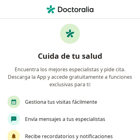
Men
Cardiólogo
Búsquedas relacionadas
Cardiólogos más buscados
Cardiólogos Bogotá
Cuida de tu salud
Cardiólogos Medellín
Encuentra los mejores especialistas y pide cita.
Cardiólogos Barranquilla
Descarga la App y accede gratuitamente a funciones
Cardiólogos Cali
exclusivas para ti:
Cardiólogos Cartagena
Gestiona tus visitas fácilmente
Ver más (15)
Más en esta categoría: Cardiólogos más bus
Envía mensajes a tus especialistas
Consulta en línea
Cardiólogos online
Recibe recordatorios y notificaciones