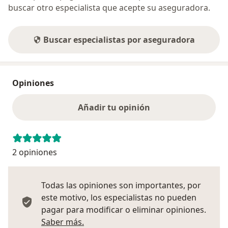
Mejoramiento de la capacidad de reserva funcional
buscar otro especialista que acepte su aseguradora.
Dolor
Análisis del estado de salud y riesgos de enfermar,
mejoramiento de la calidad de vida y del estado físico y
Buscar especialistas por aseguradora
el bienestar
tratamiento del dolor osteoarticular
Terapias anti envejecimiento
Opiniones
Entrenamiento en artes marciales de alto nivel
Añadir tu opinión
2 opiniones
Todas las opiniones son importantes, por
este motivo, los especialistas no pueden
pagar para modificar o eliminar opiniones.
Más información sobre opiniones
Saber más.