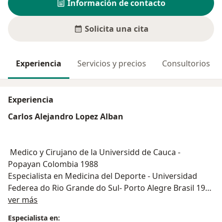
Información de contacto
Solicita una cita
Experiencia
Servicios y precios
Consultorios
Experiencia
Carlos Alejandro Lopez Alban
Medico y Cirujano de la Universidd de Cauca -
Popayan Colombia 1988
Especialista en Medicina del Deporte - Universidad
Federea do Rio Grande do Sul- Porto Alegre Brasil 1992
Acerca de mí
Fellow: Fisiologia del ejercicio y asistencia a equipos de
ver más
alto rendimiento Bloomintong Indiana USA 1994
Especialista en: