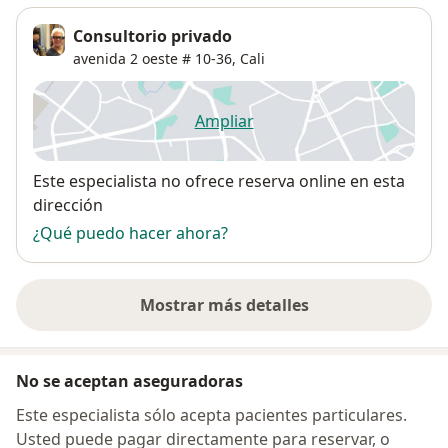
Consultorio privado
Fundador de ZOE H&F
avenida 2 oeste # 10-36,
Cali
Centro para la investigacion en Salud y Rendimiento
Humano en Cali Colombia desde 1997
Ampliar
se abre en una nueva pestañ
Actividad Academica
Asesor y Speaker para HEElGMH alemania desde 1994
Disponibilidad
Este especialista no ofrece reserva online en esta
-2020
dirección
Investigaciones en Salud y Actividad Fisica para el alto
¿Qué puedo hacer ahora?
rendimiento y la salud publica. Osteopatia -
Biomecanica aplicada a las artes marciales.
Desarrollo de sofware de analisis funcional.
Mostrar más detalles
Antropometria, metabolismo, respuesta
sobre la dirección
cardiovascular, fuerza, habitos de vida y riesgos de
enfermar.
No se aceptan aseguradoras
Consulta en :
Este especialista sólo acepta pacientes particulares.
Usted puede pagar directamente para reservar, o