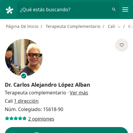
Men
¿Qué estás buscando?
Página De Inicio
Terapeuta Complementario
Cali
Ca
Cambiar
Dr.
Carlos Alejandro López Alban
sobre las especializ
Terapeuta complementario
·
Ver más
Cali
1 dirección
Núm. Colegiado: 15618-90
2 opiniones