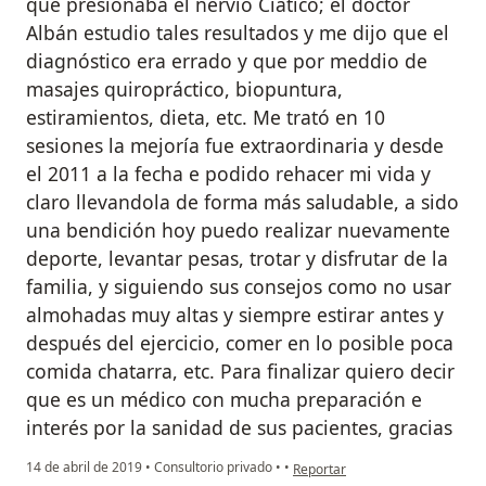
que presionaba el nervio Ciatico; el doctor
Albán estudio tales resultados y me dijo que el
diagnóstico era errado y que por meddio de
masajes quiropráctico, biopuntura,
estiramientos, dieta, etc. Me trató en 10
sesiones la mejoría fue extraordinaria y desde
el 2011 a la fecha e podido rehacer mi vida y
claro llevandola de forma más saludable, a sido
una bendición hoy puedo realizar nuevamente
deporte, levantar pesas, trotar y disfrutar de la
familia, y siguiendo sus consejos como no usar
almohadas muy altas y siempre estirar antes y
después del ejercicio, comer en lo posible poca
comida chatarra, etc. Para finalizar quiero decir
que es un médico con mucha preparación e
interés por la sanidad de sus pacientes, gracias
en opinión del usuario Cuenta e
14 de abril de 2019
•
Consultorio privado
•
•
Reportar