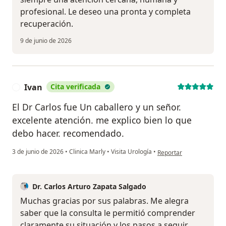
profesional. Le deseo una pronta y completa
recuperación.
9 de junio de 2026
Ivan
Cita verificada
I
El Dr Carlos fue Un caballero y un señor.
excelente atención. me explico bien lo que
debo hacer. recomendado.
en opinión del usuario I
3 de junio de 2026
•
Clinica Marly
•
Visita Urología
•
Reportar
Dr. Carlos Arturo Zapata Salgado
Muchas gracias por sus palabras. Me alegra
saber que la consulta le permitió comprender
claramente su situación y los pasos a seguir.