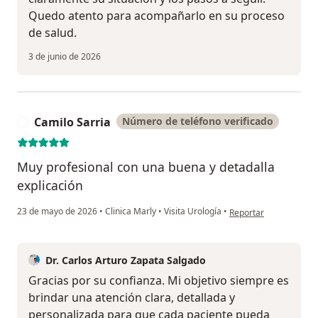
Quedo atento para acompañarlo en su proceso
de salud.
3 de junio de 2026
Camilo Sarria
Número de teléfono verificado
C
Muy profesional con una buena y detadalla
explicación
en opinión del usuario
23 de mayo de 2026
•
Clinica Marly
•
Visita Urología
•
Reportar
Dr. Carlos Arturo Zapata Salgado
Gracias por su confianza. Mi objetivo siempre es
brindar una atención clara, detallada y
personalizada para que cada paciente pueda