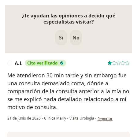
¿Te ayudan las opiniones a decidir qué
especialistas visitar?
Si
No
A.L
Cita verificada
A
Me atendieron 30 min tarde y sin embargo fue
una consulta demasiado corta, dónde a
comparación de la consulta anterior a la mía no
se me explicó nada detallado relacionado a mi
motivo de consulta.
en opinión del usuario 
21 de junio de 2026
•
Clinica Marly
•
Visita Urología
•
Reportar