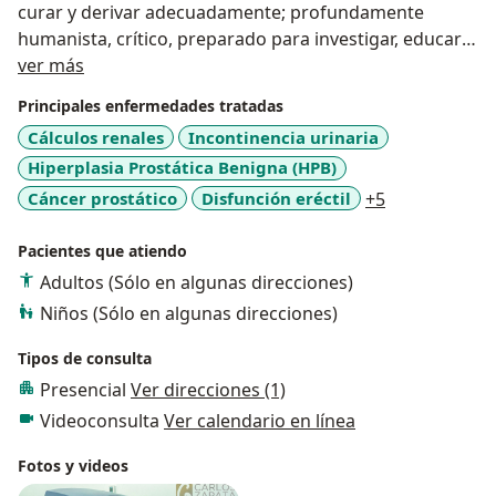
curar y derivar adecuadamente; profundamente
humanista, crítico, preparado para investigar, educar y
Acerca de mí
educarse, dispuesto siempre a aprender,
ver más
comprometido con la ética.
Principales enfermedades tratadas
Cálculos renales
Incontinencia urinaria
Hiperplasia Prostática Benigna (HPB)
a11y_sr_mor
Cáncer prostático
Disfunción eréctil
+5
Pacientes que atiendo
Adultos (Sólo en algunas direcciones)
Niños (Sólo en algunas direcciones)
Tipos de consulta
Presencial
Ver direcciones (1)
Videoconsulta
Ver calendario en línea
Fotos y videos