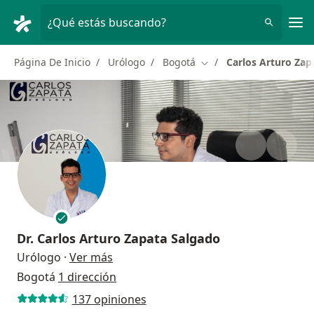
Men
¿Qué estás buscando?
Página De Inicio
Urólogo
Bogotá
Carlos Arturo Zap
Cambiar de ciudad
Dr.
Carlos Arturo Zapata Salgado
sobre las especializaciones
Urólogo
·
Ver más
Bogotá
1 dirección
137 opiniones