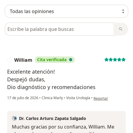
Busca en opiniones
William
Cita verificada
W
Excelente atención!
Despejó dudas,
Dio diagnóstico y recomendaciones
en opinión del usuario W
17 de julio de 2026
•
Clinica Marly
•
Visita Urología
•
Reportar
Dr. Carlos Arturo Zapata Salgado
Muchas gracias por su confianza, William. Me