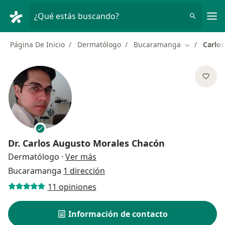
Men
¿Qué estás buscando?
Página De Inicio
Dermatólogo
Bucaramanga
Carlo
Cambiar de
Dr.
Carlos Augusto Morales Chacón
sobre las especializaciones
Dermatólogo
·
Ver más
Bucaramanga
1 dirección
11 opiniones
Información de contacto