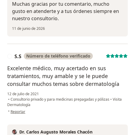
Muchas gracias por tu comentario, mucho
gusto en atenderte y a tus órdenes siempre en
nuestro consultorio.
11 de junio de 2026
S.S
Número de teléfono verificado
S
Excelente médico, muy acertado en sus
tratamientos, muy amable y se le puede
consultar muchos temas sobre dermatología
12 de julio de 2021
•
Consultorio privado y para medicinas prepagadas y pólizas
•
Visita
Dermatología
en opinión del usuario S.S
•
Reportar
Dr. Carlos Augusto Morales Chacón