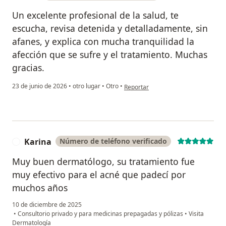
Un excelente profesional de la salud, te
escucha, revisa detenida y detalladamente, sin
afanes, y explica con mucha tranquilidad la
afección que se sufre y el tratamiento. Muchas
gracias.
en opinión del usuario V. P.
23 de junio de 2026
•
otro lugar
•
Otro
•
Reportar
Karina
Número de teléfono verificado
K
Muy buen dermatólogo, su tratamiento fue
muy efectivo para el acné que padecí por
muchos años
10 de diciembre de 2025
•
Consultorio privado y para medicinas prepagadas y pólizas
•
Visita
Dermatología