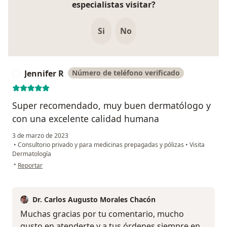
especialistas visitar?
Si
No
Jennifer R
Número de teléfono verificado
J
Super recomendado, muy buen dermatólogo y
con una excelente calidad humana
3 de marzo de 2023
•
Consultorio privado y para medicinas prepagadas y pólizas
•
Visita
Dermatología
en opinión del usuario Jennifer R
•
Reportar
Dr. Carlos Augusto Morales Chacón
Muchas gracias por tu comentario, mucho
gusto en atenderte y a tus órdenes siempre en