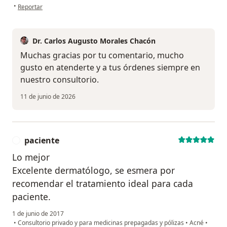
en opinión del usuario Cuenta eliminada
•
Reportar
Dr. Carlos Augusto Morales Chacón
Muchas gracias por tu comentario, mucho
gusto en atenderte y a tus órdenes siempre en
nuestro consultorio.
11 de junio de 2026
paciente
P
Lo mejor
Excelente dermatólogo, se esmera por
recomendar el tratamiento ideal para cada
paciente.
1 de junio de 2017
•
Consultorio privado y para medicinas prepagadas y pólizas
•
Acné
•