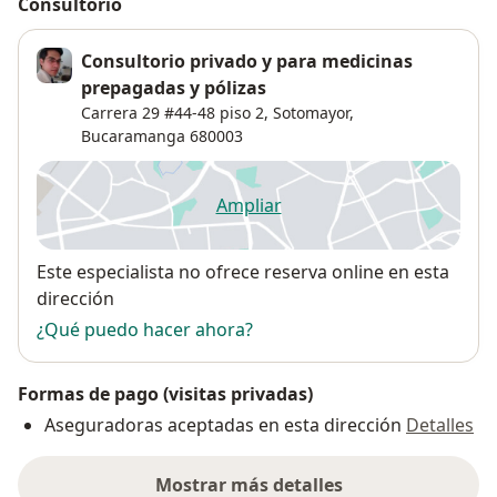
Consultorio
Consultorio privado y para medicinas
prepagadas y pólizas
Carrera 29 #44-48 piso 2,
Sotomayor
,
Bucaramanga
680003
Ampliar
se abre en una nueva pestañ
Disponibilidad
Este especialista no ofrece reserva online en esta
dirección
¿Qué puedo hacer ahora?
Formas de pago (visitas privadas)
Aseguradoras aceptadas en esta dirección
Detalles
Mostrar más detalles
sobre la dirección