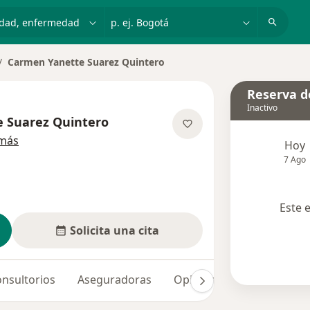
dad, enfermedad o nombre
p. ej. Bogotá
Carmen Yanette Suarez Quintero
biar de ciudad
Reserva de
Inactivo
 Suarez Quintero
sobre las especializaciones
 más
Hoy
7 Ago
Este 
Solicita una cita
nsultorios
Aseguradoras
Opiniones (3)