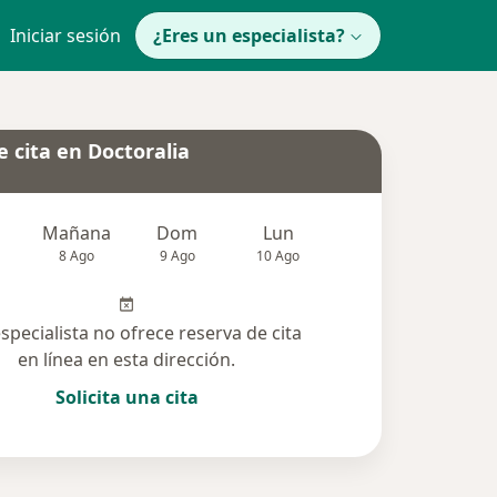
Iniciar sesión
¿Eres un especialista?
 cita en Doctoralia
Mañana
Dom
Lun
Mar
Mié
8 Ago
9 Ago
10 Ago
11 Ago
12 Ag
especialista no ofrece reserva de cita
en línea en esta dirección.
Solicita una cita