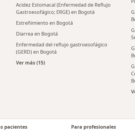
P
Acidez Estomacal (Enfermedad de Reflujo
Gastroesofágico; ERGE) en Bogotá
G
B
Estreñimiento en Bogotá
G
Diarrea en Bogotá
S
Enfermedad del reflujo gastroesofágico
G
(GERD) en Bogotá
ólogos cercanos
B
Ver más (15)
G
Más en esta categoría: Enfermedades más 
C
B
V
os pacientes
Para profesionales