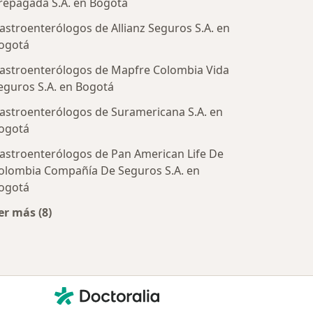
repagada S.A. en Bogotá
astroenterólogos de Allianz Seguros S.A. en
ogotá
astroenterólogos de Mapfre Colombia Vida
eguros S.A. en Bogotá
astroenterólogos de Suramericana S.A. en
ogotá
astroenterólogos de Pan American Life De
tratadas
olombia Compañía De Seguros S.A. en
ogotá
er más (8)
Más en esta categoría: Aseguradoras más populares
Contacto
Doctoralia - Página de inicio