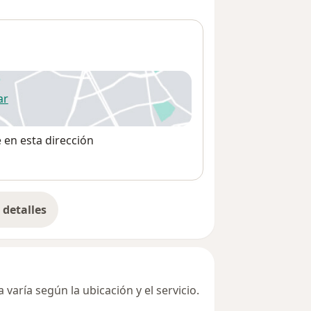
ar
 abre en una nueva pestaña
e en esta dirección
detalles
bre la dirección
varía según la ubicación y el servicio.