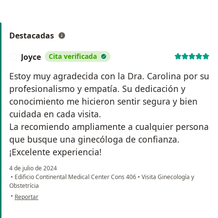
Destacadas
Joyce
Cita verificada
J
Estoy muy agradecida con la Dra. Carolina por su
profesionalismo y empatía. Su dedicación y
conocimiento me hicieron sentir segura y bien
cuidada en cada visita.
La recomiendo ampliamente a cualquier persona
que busque una ginecóloga de confianza.
¡Excelente experiencia!
4 de julio de 2024
•
Edificio Continental Medical Center Cons 406
•
Visita Ginecología y
Obstetrícia
en opinión del usuario Joyce
•
Reportar