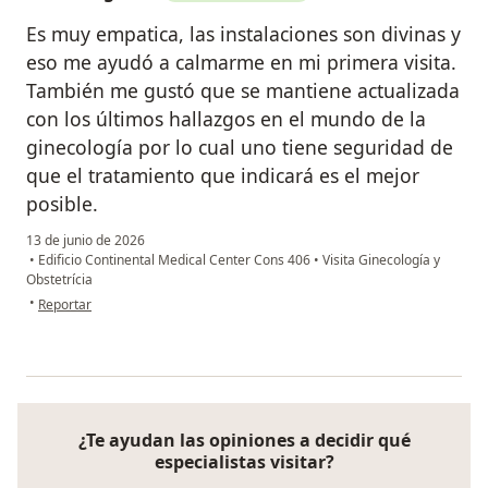
Es muy empatica, las instalaciones son divinas y
eso me ayudó a calmarme en mi primera visita.
También me gustó que se mantiene actualizada
con los últimos hallazgos en el mundo de la
ginecología por lo cual uno tiene seguridad de
que el tratamiento que indicará es el mejor
posible.
13 de junio de 2026
•
Edificio Continental Medical Center Cons 406
•
Visita Ginecología y
Obstetrícia
en opinión del usuario Karla galvis
•
Reportar
¿Te ayudan las opiniones a decidir qué
especialistas visitar?