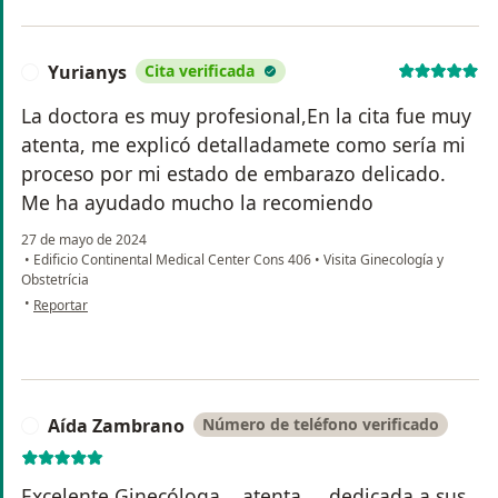
Yurianys
Cita verificada
Y
La doctora es muy profesional,En la cita fue muy
atenta, me explicó detalladamete como sería mi
proceso por mi estado de embarazo delicado.
Me ha ayudado mucho la recomiendo
27 de mayo de 2024
•
Edificio Continental Medical Center Cons 406
•
Visita Ginecología y
Obstetrícia
en opinión del usuario Yurianys
•
Reportar
Aída Zambrano
Número de teléfono verificado
A
Excelente Ginecóloga... atenta.... dedicada a sus