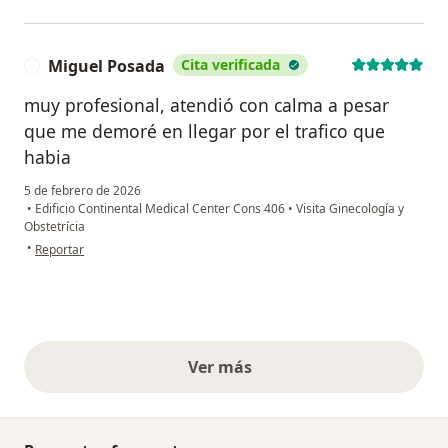
Miguel Posada
Cita verificada
M
muy profesional, atendió con calma a pesar
que me demoré en llegar por el trafico que
habia
5 de febrero de 2026
•
Edificio Continental Medical Center Cons 406
•
Visita Ginecología y
Obstetrícia
en opinión del usuario Miguel Posada
•
Reportar
Ver más
opiniones anteriores