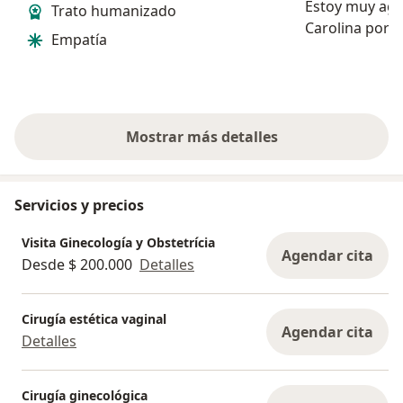
Estoy muy agr
Trato humanizado
Carolina por s
Empatía
empatía. Su d
conocimiento 
segura y bien
visita. La recomiendo ampliamente
a cualquier...
Mostrar más detalles
sobre la experiencia
Servicios y precios
Visita Ginecología y Obstetrícia
Agendar cita
Desde $ 200.000
Detalles
Cirugía estética vaginal
Agendar cita
Detalles
Cirugía ginecológica