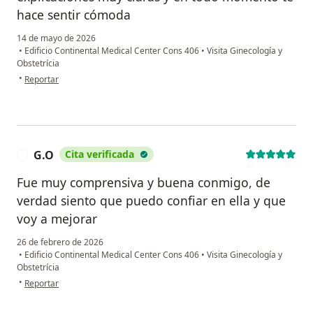
hace sentir cómoda
14 de mayo de 2026
•
Edificio Continental Medical Center Cons 406
•
Visita Ginecología y
Obstetrícia
en opinión del usuario YF
•
Reportar
G.O
Cita verificada
G
Fue muy comprensiva y buena conmigo, de
verdad siento que puedo confiar en ella y que
voy a mejorar
26 de febrero de 2026
•
Edificio Continental Medical Center Cons 406
•
Visita Ginecología y
Obstetrícia
en opinión del usuario G.O
•
Reportar