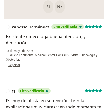
Si
No
Vanessa Hernández
Cita verificada
V
Excelente ginecóloga buena atención, y
dedicación
15 de mayo de 2026
•
Edificio Continental Medical Center Cons 406
•
Visita Ginecología y
Obstetrícia
en opinión del usuario Vanessa Hernández
•
Reportar
YF
Cita verificada
Y
Es muy detallista en su revisión, brinda
explicaciones muy claras y en todo momento te