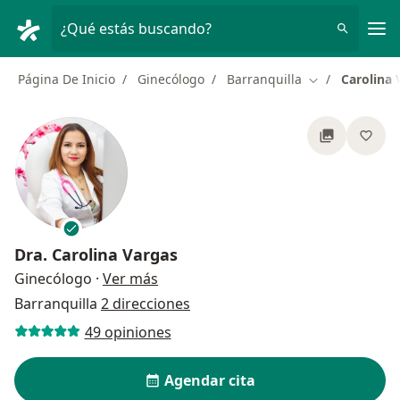
Men
¿Qué estás buscando?
Página De Inicio
Ginecólogo
Barranquilla
Carolina 
Cambiar de ci
Dra.
Carolina Vargas
sobre las especializaciones
Ginecólogo
·
Ver más
Barranquilla
2 direcciones
49 opiniones
Agendar cita