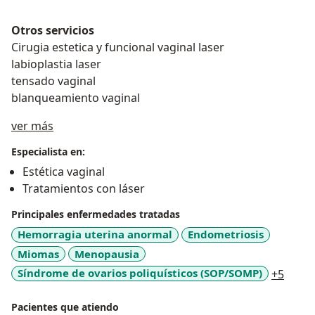
Otros servicios
Cirugia estetica y funcional vaginal laser
labioplastia laser
tensado vaginal
blanqueamiento vaginal
Acerca de mí
ver más
Especialista en:
Estética vaginal
Tratamientos con láser
Principales enfermedades tratadas
Hemorragia uterina anormal
Endometriosis
Miomas
Menopausia
a11y_
Síndrome de ovarios poliquísticos (SOP/SOMP)
+5
Pacientes que atiendo