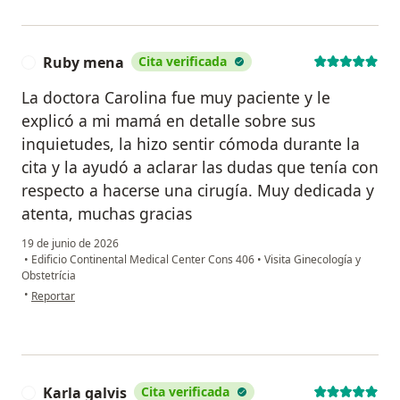
Ruby mena
Cita verificada
R
La doctora Carolina fue muy paciente y le
explicó a mi mamá en detalle sobre sus
inquietudes, la hizo sentir cómoda durante la
cita y la ayudó a aclarar las dudas que tenía con
respecto a hacerse una cirugía. Muy dedicada y
atenta, muchas gracias
19 de junio de 2026
•
Edificio Continental Medical Center Cons 406
•
Visita Ginecología y
Obstetrícia
en opinión del usuario Ruby mena
•
Reportar
Karla galvis
Cita verificada
K