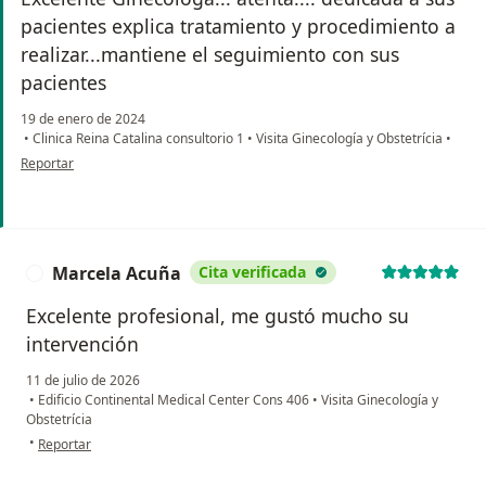
pacientes explica tratamiento y procedimiento a
realizar...mantiene el seguimiento con sus
pacientes
19 de enero de 2024
•
Clinica Reina Catalina consultorio 1
•
Visita Ginecología y Obstetrícia
•
en opinión del usuario Aída Zambrano
Reportar
Marcela Acuña
Cita verificada
M
Excelente profesional, me gustó mucho su
intervención
11 de julio de 2026
•
Edificio Continental Medical Center Cons 406
•
Visita Ginecología y
Obstetrícia
en opinión del usuario Marcela Acuña
•
Reportar