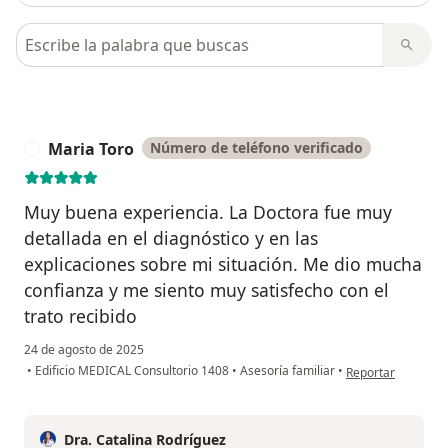
Busca en opiniones
Maria Toro
Número de teléfono verificado
M
Muy buena experiencia. La Doctora fue muy
detallada en el diagnóstico y en las
explicaciones sobre mi situación. Me dio mucha
confianza y me siento muy satisfecho con el
trato recibido
24 de agosto de 2025
en opinión del usu
•
Edificio MEDICAL Consultorio 1408
•
Asesoría familiar
•
Reportar
Dra. Catalina Rodríguez