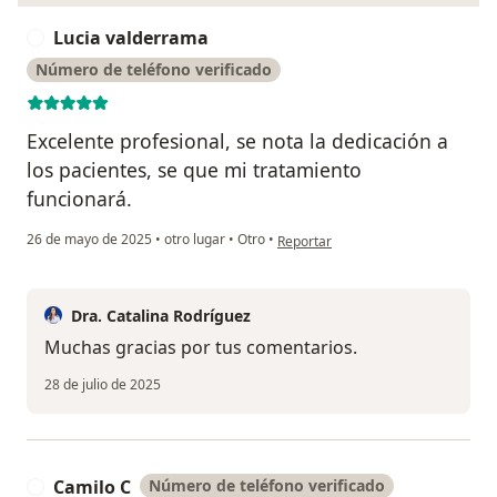
Lucia valderrama
L
Número de teléfono verificado
Excelente profesional, se nota la dedicación a
los pacientes, se que mi tratamiento
funcionará.
en opinión del usuario Lucia valde
26 de mayo de 2025
•
otro lugar
•
Otro
•
Reportar
Dra. Catalina Rodríguez
Muchas gracias por tus comentarios.
28 de julio de 2025
Camilo C
Número de teléfono verificado
C