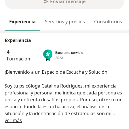
Enviar mensaje
Experiencia
Servicios y precios
Consultorios
Experiencia
4
Formación
¡Bienvenido a un Espacio de Escucha y Solución!
Soy tu psicóloga Catalina Rodríguez, mi experiencia
profesional y personal me indica que cada persona es
única y enfrenta desafíos propios. Por eso, ofrezco un
espacio donde la escucha activa, el análisis de la
situación y la identificación de estrategias son mi
Acerca de mí
principal herramienta para ayudarte a encontrar el
ver más
camino hacia el bienestar.