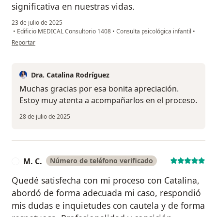
significativa en nuestras vidas.
23 de julio de 2025
•
Edificio MEDICAL Consultorio 1408
•
Consulta psicológica infantil
•
en opinión del usuario Camilo Legarda // Noralma Briones
Reportar
Dra. Catalina Rodríguez
Muchas gracias por esa bonita apreciación.
Estoy muy atenta a acompañarlos en el proceso.
28 de julio de 2025
M. C.
Número de teléfono verificado
M
Quedé satisfecha con mi proceso con Catalina,
abordó de forma adecuada mi caso, respondió
mis dudas e inquietudes con cautela y de forma