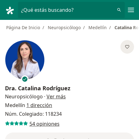
Men
¿Qué estás buscando?
Página De Inicio
Neuropsicólogo
Medellín
Catalina R
Dra.
Catalina Rodríguez
sobre las especializaciones
Neuropsicólogo
·
Ver más
Medellín
1 dirección
Núm. Colegiado: 118234
54 opiniones