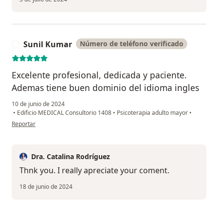
Sunil Kumar
Número de teléfono verificado
S
Excelente profesional, dedicada y paciente.
Ademas tiene buen dominio del idioma ingles
10 de junio de 2024
•
Edificio MEDICAL Consultorio 1408
•
Psicoterapia adulto mayor
•
en opinión del usuario Sunil Kumar
Reportar
Dra. Catalina Rodríguez
Thnk you. I really apreciate your coment.
18 de junio de 2024