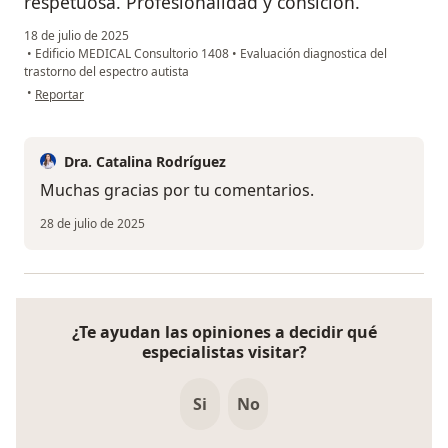
respetuosa. Profesionalidad y consición.
18 de julio de 2025
•
Edificio MEDICAL Consultorio 1408
•
Evaluación diagnostica del
trastorno del espectro autista
en opinión del usuario M. C.
•
Reportar
Dra. Catalina Rodríguez
Muchas gracias por tu comentarios.
28 de julio de 2025
¿Te ayudan las opiniones a decidir qué
especialistas visitar?
Si
No