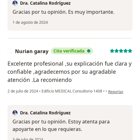
Dra. Catalina Rodríguez
Gracias por tu opinión. Es muy importante.
1 de agosto de 2024
Nurian garay
Cita verificada
N
Excelente profesional ,su explicación fue clara y
confiable ,agradecemos por su agradable
atención .La recomiendo
en opinión del usu
2 de julio de 2024
•
Edificio MEDICAL Consultorio 1408
•
•
Reportar
Dra. Catalina Rodríguez
Gracias por tu opinión. Estoy atenta para
apoyarte en lo que requieras.
3 de julio de 2024