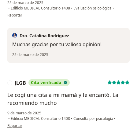
25 de marzo de 2025
•
Edificio MEDICAL Consultorio 1408
•
Evaluación psicológica
•
en opinión del usuario JP
Reportar
Dra. Catalina Rodríguez
Muchas gracias por tu valiosa opinión!
25 de marzo de 2025
JLGB
Cita verificada
J
Le cogí una cita a mi mamá y le encantó. La
recomiendo mucho
9 de marzo de 2025
•
Edificio MEDICAL Consultorio 1408
•
Consulta por psicología
•
en opinión del usuario JLGB
Reportar