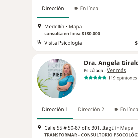
Dirección
En línea
Medellín
•
Mapa
consulta en linea $130.000
Visita Psicología
$
Dra. Angela Giral
·
Ver más
Psicóloga
119 opiniones
Dirección 1
Dirección 2
En líne
Calle 55 # 50-87 ofic 301, Itagüí
•
Mapa
TRANSFORMAR - CONSULTORIO PSOCOLÓG