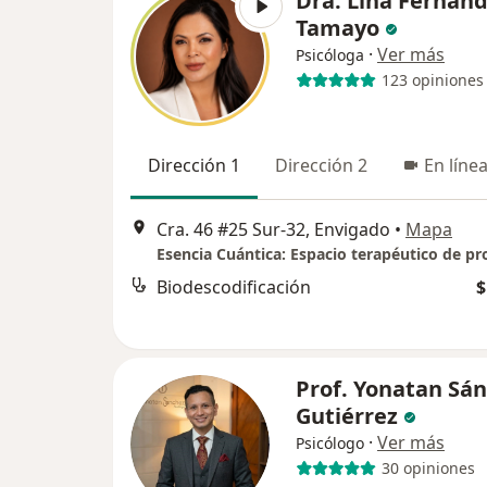
Dra. Lina Fernan
Tamayo
·
Ver más
Psicóloga
123 opiniones
Dirección 1
Dirección 2
En líne
Cra. 46 #25 Sur-32, Envigado
•
Mapa
Biodescodificación
$
Prof. Yonatan Sá
Gutiérrez
·
Ver más
Psicólogo
30 opiniones