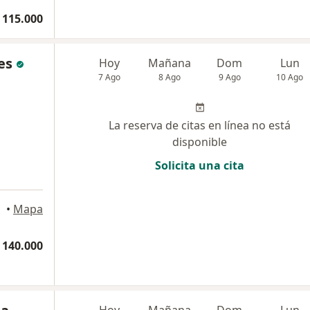
 115.000
es
Hoy
Mañana
Dom
Lun
7 Ago
8 Ago
9 Ago
10 Ago
La reserva de citas en línea no está
disponible
Solicita una cita
•
Mapa
 140.000
Hoy
Mañana
Dom
Lun