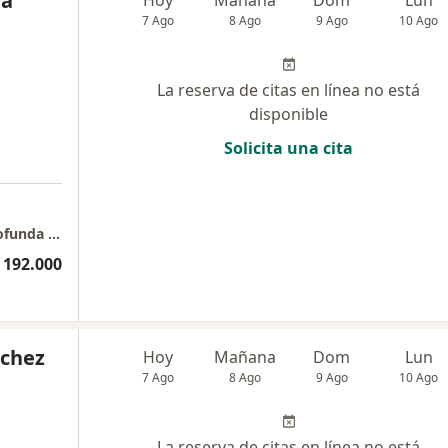
da
7 Ago
8 Ago
9 Ago
10 Ago
La reserva de citas en línea no está
disponible
Solicita una cita
a
Esencia Cuántica: Espacio terapéutico de profunda transformación
 192.000
nchez
Hoy
Mañana
Dom
Lun
7 Ago
8 Ago
9 Ago
10 Ago
La reserva de citas en línea no está