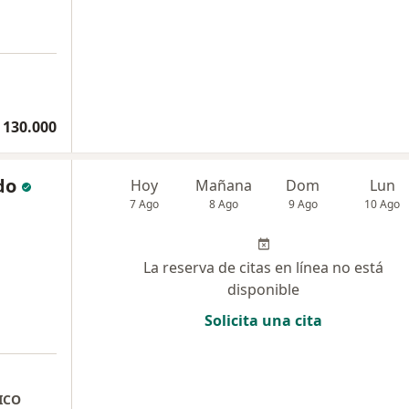
 130.000
do
Hoy
Mañana
Dom
Lun
7 Ago
8 Ago
9 Ago
10 Ago
La reserva de citas en línea no está
disponible
Solicita una cita
a
ICO