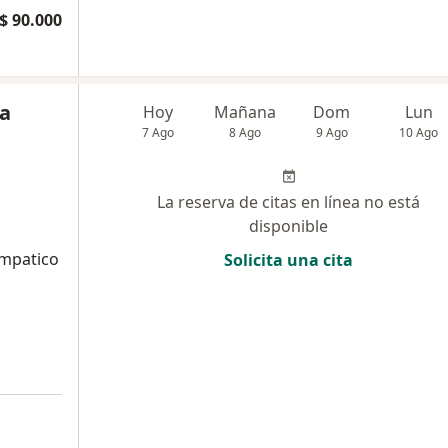
$ 90.000
a
Hoy
Mañana
Dom
Lun
7 Ago
8 Ago
9 Ago
10 Ago
La reserva de citas en línea no está
disponible
mpatico
Solicita una cita
l