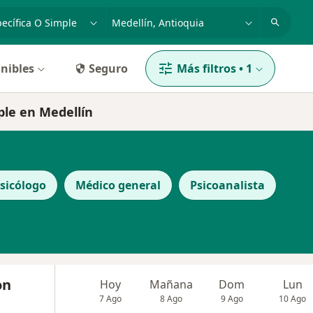
dad, enfermedad o nombre
p. ej. Bogotá
nibles
Seguro
Más filtros
•
1
mple en Medellín
sicólogo
Médico general
Psicoanalista
on
Hoy
Mañana
Dom
Lun
7 Ago
8 Ago
9 Ago
10 Ago