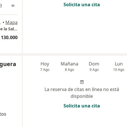
Solicita una cita
3
En línea
des., Medellín
•
Mapa
Dra. Aura Isabel Vargas Psicóloga Clínica y de la Salud- Consulta en línea Medellín
 130.000
aguera
Hoy
Mañana
Dom
Lun
7 Ago
8 Ago
9 Ago
10 Ago
La reserva de citas en línea no está
disponible
Solicita una cita
tos