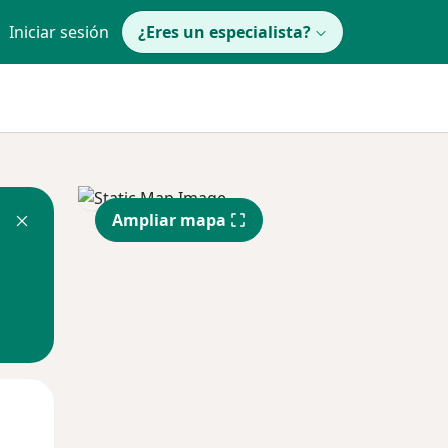
Iniciar sesión
¿Eres un especialista?
Ampliar mapa
Mar
Mié
Jue
11 Ago
12 Ago
13 Ago