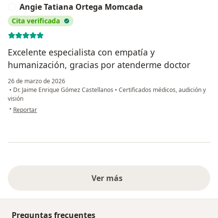
Angie Tatiana Ortega Momcada
A
Cita verificada
Excelente especialista con empatía y
humanización, gracias por atenderme doctor
26 de marzo de 2026
•
Dr. Jaime Enrique Gómez Castellanos
•
Certificados médicos, audición y
visión
en opinión del usuario Angie Tatiana Ortega Momcada
•
Reportar
Ver más
Preguntas frecuentes