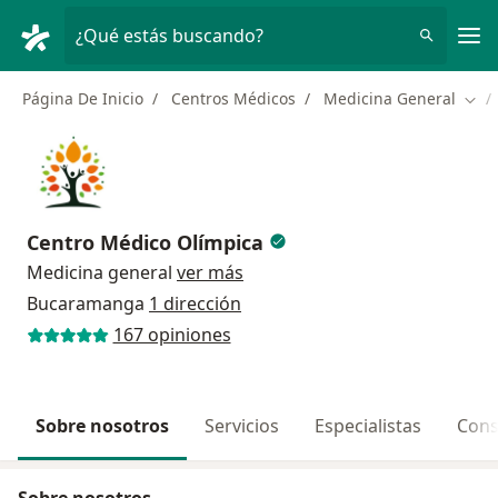
Men
¿Qué estás buscando?
Página De Inicio
Centros Médicos
Medicina General
Camb
Centro Médico Olímpica
Medicina general
ver más
Bucaramanga
1 dirección
167 opiniones
Sobre nosotros
Servicios
Especialistas
Cons
Sobre nosotros