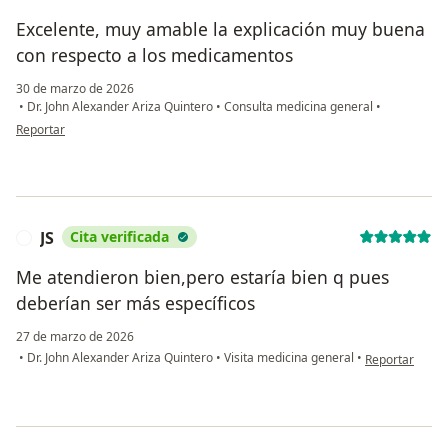
Excelente, muy amable la explicación muy buena
con respecto a los medicamentos
30 de marzo de 2026
•
Dr. John Alexander Ariza Quintero
•
Consulta medicina general
•
en opinión del usuario L ch
Reportar
JS
Cita verificada
J
Me atendieron bien,pero estaría bien q pues
deberían ser más específicos
27 de marzo de 2026
en opinión del 
•
Dr. John Alexander Ariza Quintero
•
Visita medicina general
•
Reportar