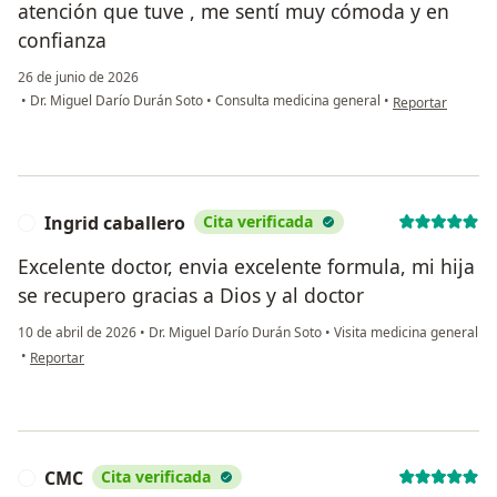
atención que tuve , me sentí muy cómoda y en
confianza
26 de junio de 2026
en opinión del u
•
Dr. Miguel Darío Durán Soto
•
Consulta medicina general
•
Reportar
Ingrid caballero
Cita verificada
I
Excelente doctor, envia excelente formula, mi hija
se recupero gracias a Dios y al doctor
10 de abril de 2026
•
Dr. Miguel Darío Durán Soto
•
Visita medicina general
en opinión del usuario Ingrid caballero
•
Reportar
CMC
Cita verificada
C