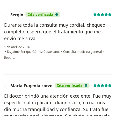
Sergio
Cita verificada
S
Durante toda la consulta muy cordial, chequeo
completo, espero que el tratamiento que me
envió me sirva
1 de abril de 2026
•
Dr. Jaime Enrique Gómez Castellanos
•
Consulta medicina general
•
en opinión del usuario Sergio
Reportar
Maria Eugenia corzo
Cita verificada
M
El doctor brindó una atención excelente. Fue muy
específico al explicar el diagnóstico,lo cual nos
dio mucha tranquilidad y confianza. Su trato fue
muy profesional y humano. Sin duda, un servicio