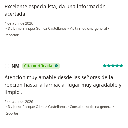
Excelente especialista, da una información
acertada
4 de abril de 2026
•
Dr. Jaime Enrique Gómez Castellanos
•
Visita medicina general
•
en opinión del usuario CMC
Reportar
NM
Cita verificada
N
Atención muy amable desde las señoras de la
repcion hasta la farmacia, lugar muy agradable y
limpio .
2 de abril de 2026
•
Dr. Jaime Enrique Gómez Castellanos
•
Consulta medicina general
•
en opinión del usuario NM
Reportar