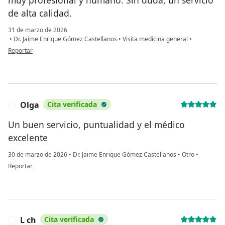
de alta calidad.
31 de marzo de 2026
•
Dr. Jaime Enrique Gómez Castellanos
•
Visita medicina general
•
en opinión del usuario Maria Eugenia corzo
Reportar
Olga
Cita verificada
O
Un buen servicio, puntualidad y el médico
excelente
30 de marzo de 2026
•
Dr. Jaime Enrique Gómez Castellanos
•
Otro
•
en opinión del usuario Olga
Reportar
L ch
Cita verificada
L