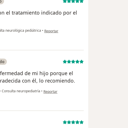
o
n el tratamiento indicado por el
en opinión del usuario Angela Q
ta neurológica pediátrica
•
Reportar
ado
nfermedad de mi hijo porque el
radecida con él, lo recomiendo.
en opinión del usuario Ana María
•
Consulta neuropediatría
•
Reportar