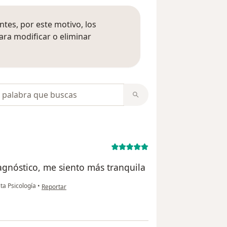
tes, por este motivo, los
ara modificar o eliminar
mación sobre opiniones
opiniones
agnóstico, me siento más tranquila
en opinión del usuario Rmqb
ita Psicología
•
Reportar