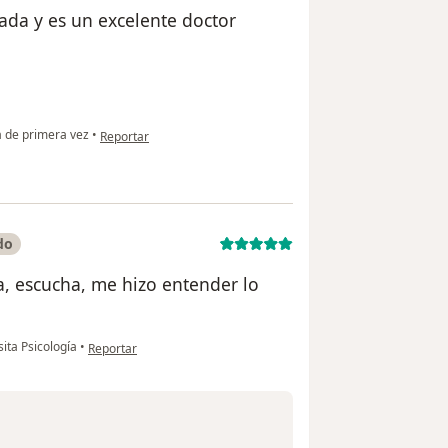
ada y es un excelente doctor
en opinión del usuario Juana Montenegro
 de primera vez
•
Reportar
do
, escucha, me hizo entender lo
en opinión del usuario M. Rincón
sita Psicología
•
Reportar