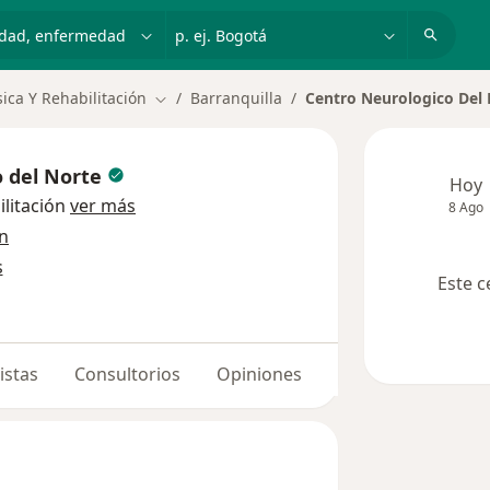
dad, enfermedad o nombre
p. ej. Bogotá
ica Y Rehabilitación
Barranquilla
Centro Neurologico Del
Cambiar de ciudad
o del Norte
Hoy
ilitación
ver más
8 Ago
ón
s
Este c
istas
Consultorios
Opiniones