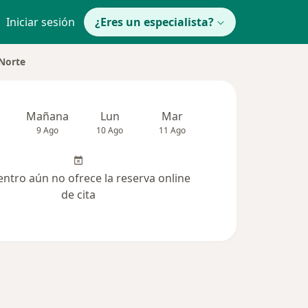
Iniciar sesión
¿Eres un especialista?
 Norte
Mañana
Lun
Mar
Mié
Jue
9 Ago
10 Ago
11 Ago
12 Ago
13 Ag
entro aún no ofrece la reserva online
de cita