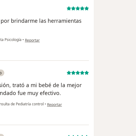
 por brindarme las herramientas
en opinión del usuario L Q
ita Psicología
•
Reportar
o
ión, trató a mi bebé de la mejor
ndado fue muy efectivo.
en opinión del usuario Monica C
sulta de Pediatría control
•
Reportar