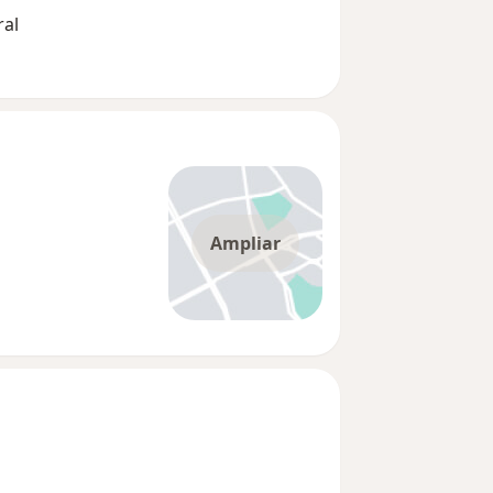
ral
Ampliar