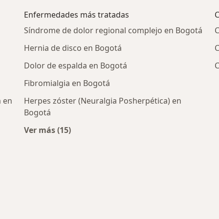
Enfermedades más tratadas
C
Síndrome de dolor regional complejo en Bogotá
C
Hernia de disco en Bogotá
C
Dolor de espalda en Bogotá
C
Fibromialgia en Bogotá
a en
Herpes zóster (Neuralgia Posherpética) en
Bogotá
Ver más (15)
cos más populares
Más en esta categoría: Enfermedades más t