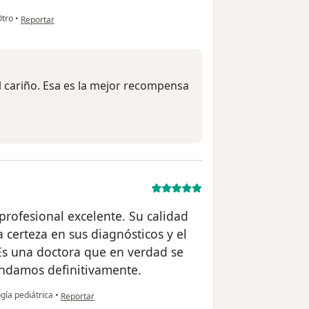
en opinión del usuario Xiomara
tro
•
Reportar
l cariño. Esa es la mejor recompensa
profesional excelente. Su calidad
a certeza en sus diagnósticos y el
Es una doctora que en verdad se
endamos definitivamente.
en opinión del usuario AM
gía pediátrica
•
Reportar