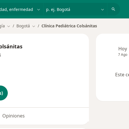
dad, enfermedad o nombre
p. ej. Bogotá
gía
Bogotá
Clínica Pediátrica Colsánitas
Cambiar de ciudad
Cambiar de ciudad
Colsánitas
Hoy
s
7 Ago
Este c
s)
Opiniones