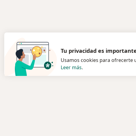
Tu privacidad es important
Usamos cookies para ofrecerte u
Leer más
.
Servicio
Para l
Privacidad y cookies
Especia
Quiénes somos
Clínica
Contacto
Pregun
Empleos
Medic
Nuevas posiciones
Términos y condiciones
Servici