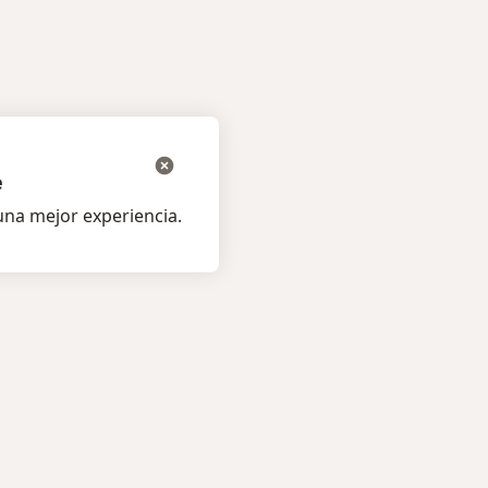
e
na mejor experiencia.
os pacientes
Para profesionales
listas
Planes y precios
s
Para doctores
ta al Experto
Para clinicas
amentos
Noa Notes
nuevo
os
Recursos gratuitos