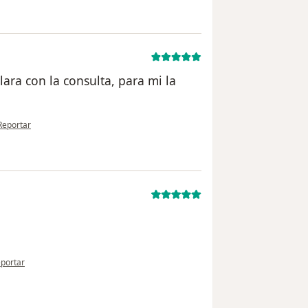
lara con la consulta, para mi la
en opinión del usuario Cuenta eliminada
Reportar
 opinión del usuario paciente
portar