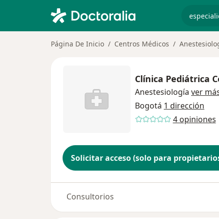
especiali
Página De Inicio
Centros Médicos
Anestesiolo
Clínica Pediátrica 
Anestesiología
ver má
Bogotá
1 dirección
4 opiniones
Solicitar acceso (solo para propietario
Consultorios