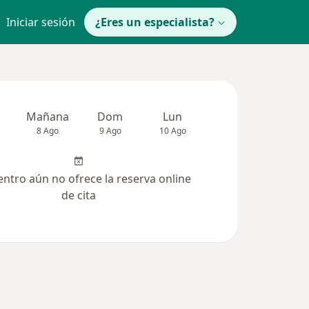
Iniciar sesión
¿Eres un especialista?
Mañana
Dom
Lun
Mar
Mié
8 Ago
9 Ago
10 Ago
11 Ago
12 Ag
entro aún no ofrece la reserva online
de cita