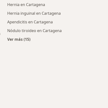
Hernia en Cartagena
Hernia inguinal en Cartagena
Apendicitis en Cartagena
Nódulo tiroideo en Cartagena
a
Ver más (15)
Más en esta categoría: Enfermedades más tra
cos más populares