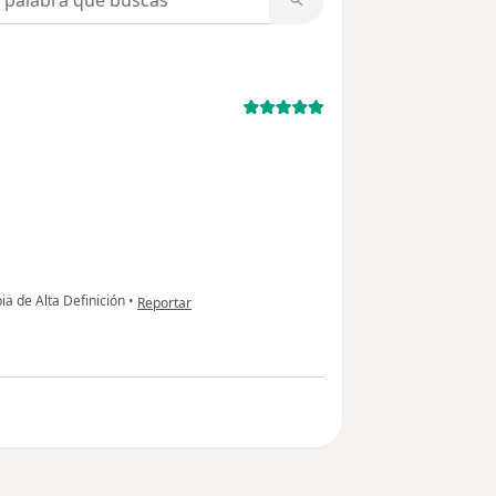
en opinión del usuario usuario
a de Alta Definición
•
Reportar