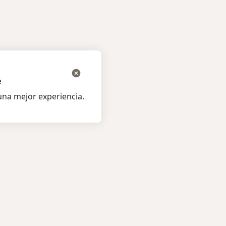
e
na mejor experiencia.
os pacientes
Para profesionales
listas
Planes y precios
s
Para doctores
ta al Experto
Para clinicas
amentos
Noa Notes
nuevo
os
Recursos gratuitos