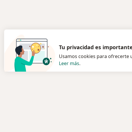
Tu privacidad es important
Usamos cookies para ofrecerte u
Leer más
.
Servicio
Para l
Privacidad y cookies
Especia
Quiénes somos
Clínica
Contacto
Pregun
Empleos
Medic
Nuevas posiciones
Términos y condiciones
Servici