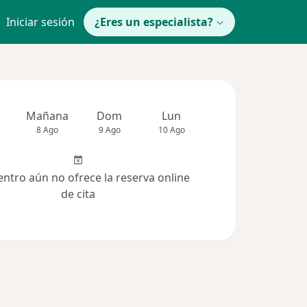
Iniciar sesión
¿Eres un especialista?
Mañana
Dom
Lun
Mar
Mié
8 Ago
9 Ago
10 Ago
11 Ago
12 Ag
entro aún no ofrece la reserva online
de cita