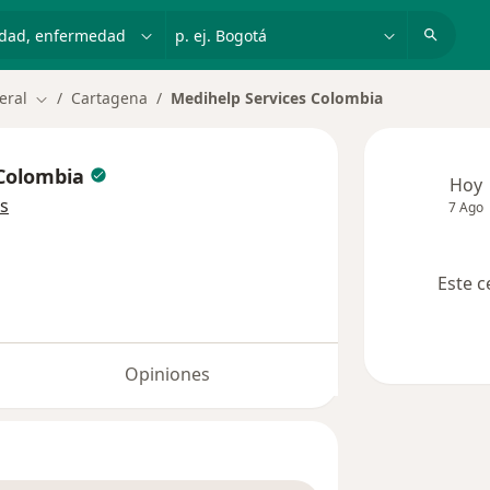
dad, enfermedad o nombre
p. ej. Bogotá
eral
Cartagena
Medihelp Services Colombia
Cambiar de ciudad
 Colombia
Hoy
s
7 Ago
Este c
Opiniones