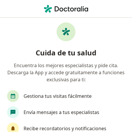
Men
Oncología Radioterápica
Filtros
• 1
Seguro
Mapa
Centros médicos de oncología radioterápica
Cuida de tu salud
Encuentra los mejores especialistas y pide cita.
Elige la ciudad en la que buscas al especialista
Descarga la App y accede gratuitamente a funciones
Bogotá
Medellín
Barranquilla
Maniz
exclusivas para ti:
Gestiona tus visitas fácilmente
Envía mensajes a tus especialistas
Recibe recordatorios y notificaciones