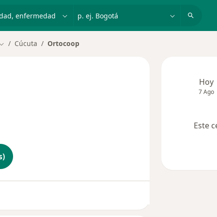
dad, enfermedad o nombre
p. ej. Bogotá
Cúcuta
Ortocoop
Cambiar de ciudad
Hoy
7 Ago
Este c
s)