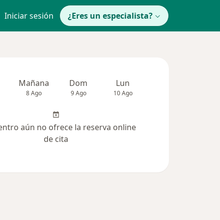
Iniciar sesión
¿Eres un especialista?
Mañana
Dom
Lun
Mar
Mié
8 Ago
9 Ago
10 Ago
11 Ago
12 Ag
entro aún no ofrece la reserva online
de cita