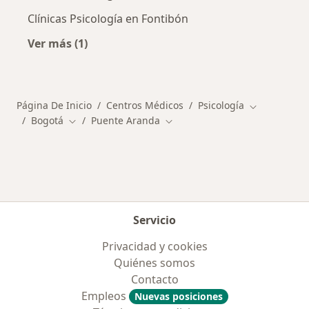
Clínicas Psicología en Fontibón
Ver más (1)
Más en esta categoría: Otros distritos en Bog
Página De Inicio
Centros Médicos
Psicología
Cambiar de 
Bogotá
Puente Aranda
Cambiar de ciudad
Cambiar de ciudad
Servicio
Privacidad y cookies
Quiénes somos
Contacto
Empleos
Nuevas posiciones