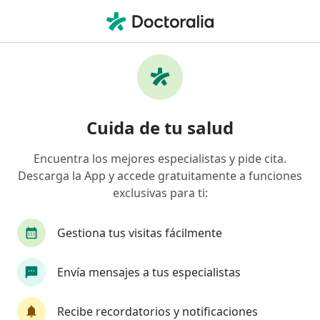
Men
Urgencias • Bogotá, Cundinamarca
Filtros
• 1
Seguro
Mapa
Centros médicos de urgencias en Bogotá
Cuida de tu salud
Encuentra los mejores especialistas y pide cita.
¿Cuál es tu compañía aseguradora?
Descarga la App y accede gratuitamente a funciones
exclusivas para ti:
Gestiona tus visitas fácilmente
Envía mensajes a tus especialistas
Recibe recordatorios y notificaciones
Dental Wellness S.A.S.