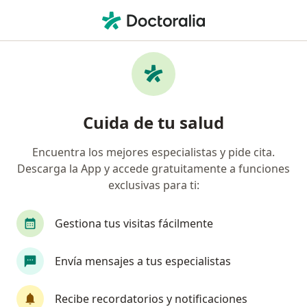
Men
Cirugía Vascular • Bogotá, Cundinamarca
Filtros
• 1
Seguro
Mapa
Centros médicos de cirugía vascular en
Cuida de tu salud
Bogotá
Encuentra los mejores especialistas y pide cita.
Descarga la App y accede gratuitamente a funciones
¿Cuál es tu compañía aseguradora?
exclusivas para ti:
Gestiona tus visitas fácilmente
Envía mensajes a tus especialistas
Recibe recordatorios y notificaciones