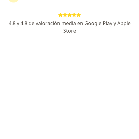
Endocare Instituto de Investigación
Clínica Endocrinología & Prevención
Metabólica
4.8 y 4.8 de valoración media en Google Play y Apple
·
Ver más
Cirugía vascular, Cardiología, Laboratorio
Store
583 opiniones
CALLE 106 N. 54-60, Bogotá
•
Mapa
Ningún profesional de este centro tiene citas disponibles
Mostrar perfil