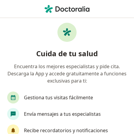
Men
Endocrinología • Bogotá, Cundinamarca
Filtros
• 1
Mapa
Centros médicos de endocrinología en
Cuida de tu salud
Bogotá
Encuentra los mejores especialistas y pide cita.
Descarga la App y accede gratuitamente a funciones
exclusivas para ti:
Gestiona tus visitas fácilmente
Envía mensajes a tus especialistas
Endocare Instituto de Investigación
Clínica Endocrinología & Prevención
Recibe recordatorios y notificaciones
Metabólica