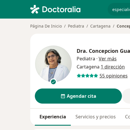
especiali
Página De Inicio
Pediatra
Cartagena
Concep
Dra.
Concepcion Guar
sobre 
Pediatra
·
Ver más
Cartagena
1 dirección
55 opiniones
Agendar cita
Experiencia
Servicios y precios
Co