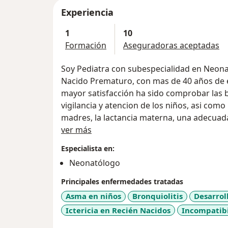
Experiencia
1
10
Formación
Aseguradoras aceptadas
Soy Pediatra con subespecialidad en Neonatalogía y seguimien
Nacido Prematuro, con mas de 40 años de ex
mayor satisfacción ha sido comprobar las 
vigilancia y atencion de los niños, asi com
madres, la lactancia materna, una adecua
Acerca de mí
vacunas y una correcta orientacion a las fa
ver más
sus hijos. Todo esto nos da una garantía pa
Especialista en:
Neonatólogo
Principales enfermedades tratadas
Asma en niños
Bronquiolitis
Desarrol
Ictericia en Recién Nacidos
Incompatibi