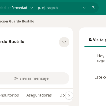
dad, enfermedad o nombre
p. ej. Bogotá
cion Guardo Bustillo
Visita 
do Bustillo
Visita p
las especializaciones
Hoy
6 Ago
Este c
Enviar mensaje
nsultorios
Aseguradoras
Opiniones (55)