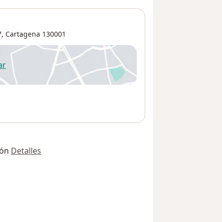
7,
Cartagena
130001
ar
 abre en una nueva pestaña
ión
Detalles