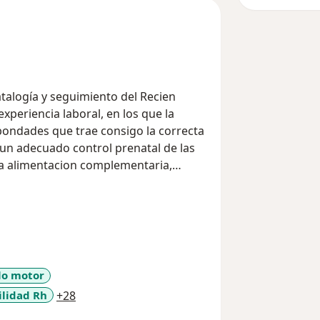
to del Recien
periencia laboral, en los que la
bondades que trae consigo la correcta
o un adecuado control prenatal de las
da alimentacion complementaria,
milas en el crecimiento y desarrollo de
ra una vida adulta sana y saludable.
lo motor
a11y_sr_more_diseases
lidad Rh
+28