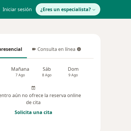
Iniciar sesión
¿Eres un especialista?
presencial
Consulta en línea
resencial
Consulta en línea
Mañana
Sáb
Dom
Lun
Mar
7 Ago
8 Ago
9 Ago
10 Ago
11 Ag
entro aún no ofrece la reserva online
de cita
Solicita una cita