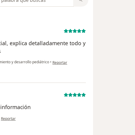
cial, explica detalladamente todo y
s
en opinión del usuario Laura Tovar
iento y desarrollo pediátrico
•
Reportar
a información
en opinión del usuario Gloria
•
Reportar