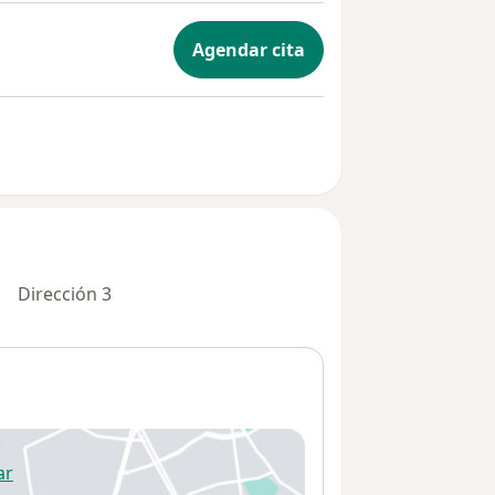
Agendar cita
erlo a otro paciente que lo necesite.
tiempo, el valor de la consulta se
e reembolso.
so de ambos y valorar el tiempo
Dirección 3
ras antes de la cita.
ar
 abre en una nueva pestaña