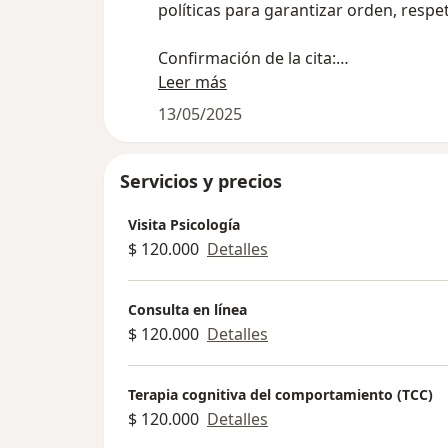
políticas para garantizar orden, res
Confirmación de la cita:
Leer más
Toda cita (presencial o virtual) debe 
13/05/2025
de anticipación.
Para citas virtuales, la confirmación s
Servicios y precios
pago.
Visita Psicología
$ 120.000
Detalles
Una vez agendada tu cita, la platafor
automático de confirmación desde su 
tanto al WhatsApp como al correo elec
Consulta en línea
$ 120.000
Detalles
Este mensaje es válido como confirmac
Cambios o cancelaciones:
Terapia cognitiva del comportamiento (TCC)
$ 120.000
Detalles
Si necesitas cancelar o reprogramar tu