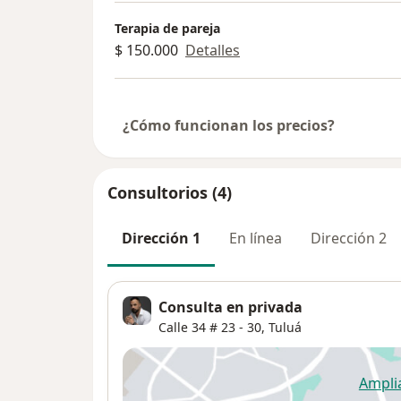
mínimo 24 horas de antelación.
Terapia de pareja
$ 150.000
Detalles
Esto permite liberar el espacio y ofrec
Inasistencia o falta de aviso:
¿Cómo funcionan los precios?
Si olvidas tu cita o no la cancelas con 
cobrará en su totalidad, sin opción d
Consultorios (4)
Esta medida busca cuidar el compromi
asignado.
Dirección 1
En línea
Dirección 2
Pagos y confirmación:
Consulta en privada
El pago debe realizarse al menos 24 ho
Calle 34 # 23 - 30,
Tuluá
Puedes hacerlo a través de:
Bancolombia: 76242057216
Ampli
se