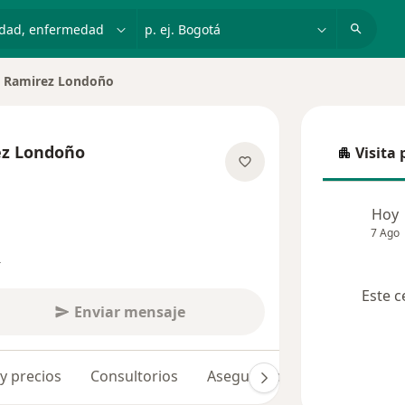
dad, enfermedad o nombre
p. ej. Bogotá
n Ramirez Londoño
ciudad
ez Londoño
Visita 
Visita p
e las especializaciones
Hoy
7 Ago
s
Este c
Enviar mensaje
 y precios
Consultorios
Aseguradoras
Opiniones 