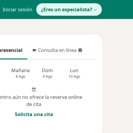
Iniciar sesión
¿Eres un especialista?
presencial
Consulta en línea
resencial
Consulta en línea
Mañana
Dom
Lun
Mar
Mié
8 Ago
9 Ago
10 Ago
11 Ago
12 Ag
entro aún no ofrece la reserva online
de cita
Solicita una cita
(225)
Dudas solucionadas (27)