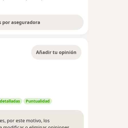
as por aseguradora
Añadir tu opinión
 detalladas
Puntualidad
s, por este motivo, los
 modificar o eliminar opiniones.