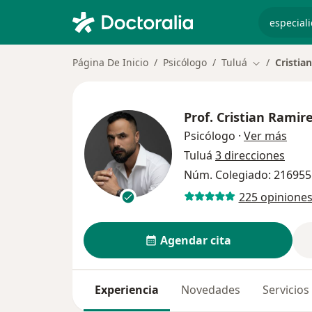
especiali
Página De Inicio
Psicólogo
Tuluá
Cristia
Cambiar de 
Prof.
Cristian Ramir
sobr
Psicólogo
·
Ver más
Tuluá
3 direcciones
Núm. Colegiado: 216955
225 opinione
Agendar cita
Experiencia
Novedades
Servicios