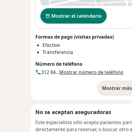
Nequi o DaviPlata:
Disponibilidad
Una vez hecho el pago, envía el com
Mostrar el calendario
confirmar tu asistencia si es una cita vi
Importante:
Formas de pago (visitas privadas)
Estas políticas están pensadas para of
Efectivo
humano y con el cuidado que mereces
Transferencia
Cualquier duda o inconveniente, pued
Número de teléfono
para acompañarte.
312 84...
Mostrar número de teléfono
Gracias por tu comprensión y compro
| | Barrio Sajonia
Mostrar más 
so
No se aceptan aseguradoras
Este especialista sólo acepta pacientes par
directamente para reservar, o buscar otro 