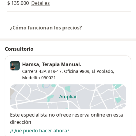
$ 135.000
Detalles
¿Cómo funcionan los precios?
Consultorio
Hamsa, Terapia Manual.
Carrera 43A #19-17. Oficina 9809,
El Poblado
,
Medellín
050021
Ampliar
se abre en una nueva pestañ
Disponibilidad
Este especialista no ofrece reserva online en esta
dirección
¿Qué puedo hacer ahora?