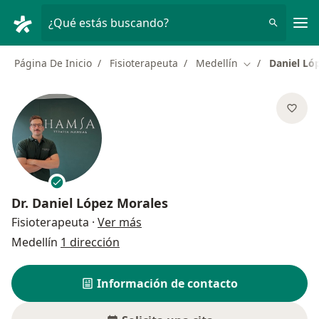
Men
¿Qué estás buscando?
Página De Inicio
Fisioterapeuta
Medellín
Daniel Ló
Cambiar de ciu
Dr.
Daniel López Morales
sobre las especializaciones
Fisioterapeuta
·
Ver más
Medellín
1 dirección
Información de contacto