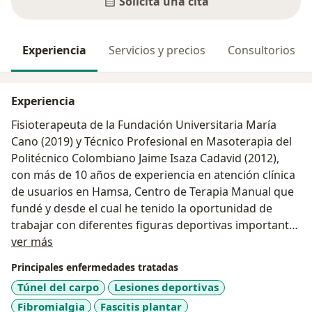
Solicita una cita
Experiencia
Servicios y precios
Consultorios
Experiencia
Fisioterapeuta de la Fundación Universitaria María
Cano (2019) y Técnico Profesional en Masoterapia del
Politécnico Colombiano Jaime Isaza Cadavid (2012),
con más de 10 años de experiencia en atención clínica
de usuarios en Hamsa, Centro de Terapia Manual que
fundé y desde el cual he tenido la oportunidad de
trabajar con diferentes figuras deportivas importantes
Acerca de mí
con experiencia en Liberación Miofascial con varios
ver más
años de experiencia. He participado como terapeuta
Principales enfermedades tratadas
del equipo biomédico de Antioquia en 3 versiones de
Túnel del carpo
Lesiones deportivas
los Juegos Nacionales y Paranacionales.
Fibromialgia
Fascitis plantar