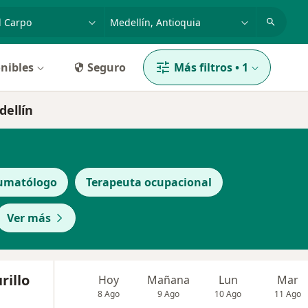
dad, enfermedad o nombre
p. ej. Bogotá
nibles
Seguro
Más filtros
•
1
dellín
aumatólogo
Terapeuta ocupacional
Ver más
rillo
Hoy
Mañana
Lun
Mar
8 Ago
9 Ago
10 Ago
11 Ago