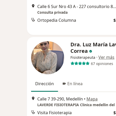
Calle 6 Sur Nro 43 A - 227 consultorio 875/Torre Médica Oviedo, El poblado, M
Consulta privada
Ortopedia Columna
$
Dra. Luz María L
Correa
·
Ver más
Fisioterapeuta
67 opiniones
Dirección
En línea
Calle 7 39-290, Medellín
•
Mapa
Visita Fisioterapia
$