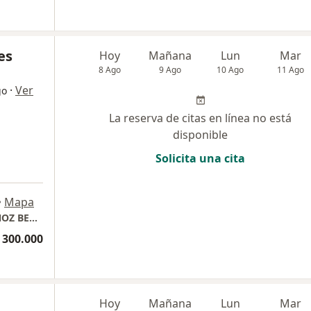
es
Hoy
Mañana
Lun
Mar
8 Ago
9 Ago
10 Ago
11 Ago
·
Ver
go
La reserva de citas en línea no está
disponible
Solicita una cita
•
Mapa
CONSULTORIO PRIVADO DR. FEDERICO MUÑOZ BERRÍO
 300.000
Hoy
Mañana
Lun
Mar