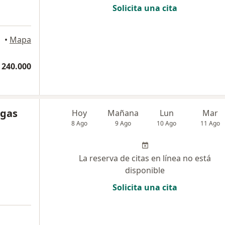
Solicita una cita
•
Mapa
 240.000
egas
Hoy
Mañana
Lun
Mar
8 Ago
9 Ago
10 Ago
11 Ago
La reserva de citas en línea no está
disponible
Solicita una cita