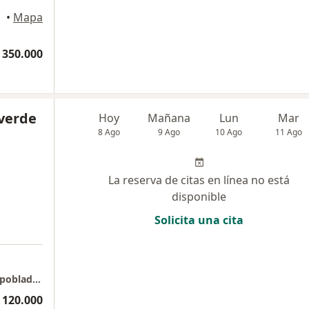
edellín
•
Mapa
 350.000
averde
Hoy
Mañana
Lun
Mar
8 Ago
9 Ago
10 Ago
11 Ago
La reserva de citas en línea no está
disponible
Solicita una cita
LAVERDE FISIOTERAPIA Clinica medellin del poblado consultorio 604
 120.000