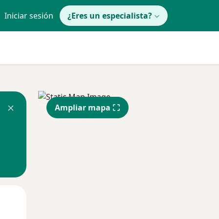
Iniciar sesión
¿Eres un especialista?
Ampliar mapa
Mié
Jue
Vie
12 Ago
13 Ago
14 Ago