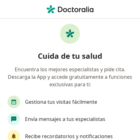
Men
Dermatólogo
Filtros
Seguro
Mapa
Dermatólogos
Cuida de tu salud
Encuentra los mejores especialistas y pide cita.
Elige la ciudad en la que buscas al especialista
Descarga la App y accede gratuitamente a funciones
Bogotá
Medellín
Cali
exclusivas para ti:
Barranquilla
Pereira
Ver más
Gestiona tus visitas fácilmente
Envía mensajes a tus especialistas
Recibe recordatorios y notificaciones