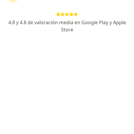
4.8 y 4.8 de valoración media en Google Play y Apple
Dra. Avila Alix Jessika Valderrama
Store
Dermatólogo
1 opinión
Cll. 163A # 13B-60, Bogotá
•
Mapa
Consultorio privado
Este especialista no ofrece reserva de cita en línea en esta dirección.
Solicita una cita