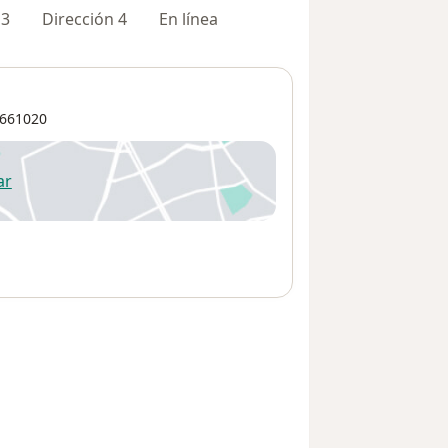
 3
Dirección 4
En línea
661020
ar
 abre en una nueva pestaña