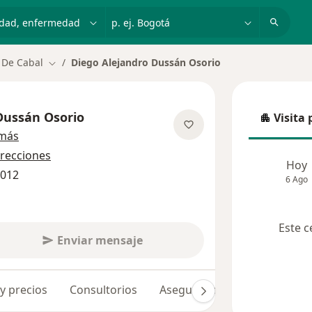
dad, enfermedad o nombre
p. ej. Bogotá
 De Cabal
Diego Alejandro Dussán Osorio
Cambiar de ciudad
Dussán Osorio
Visita 
Visita p
sobre las especializaciones
 más
irecciones
Hoy
2012
6 Ago
Este c
Enviar mensaje
 y precios
Consultorios
Aseguradoras
Opiniones 