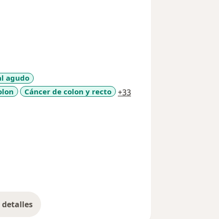
al agudo
a11y_sr_more_diseases
olon
Cáncer de colon y recto
+33
detalles
bre la experiencia