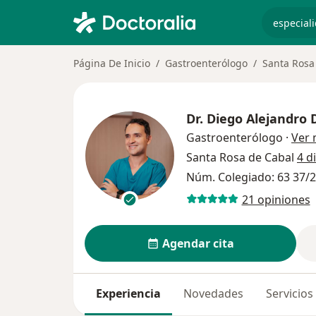
especiali
Página De Inicio
Gastroenterólogo
Santa Rosa
Dr.
Diego Alejandro 
Gastroenterólogo
·
Ver
Santa Rosa de Cabal
4 d
Núm. Colegiado: 63 37/
21 opiniones
Agendar cita
Experiencia
Novedades
Servicios