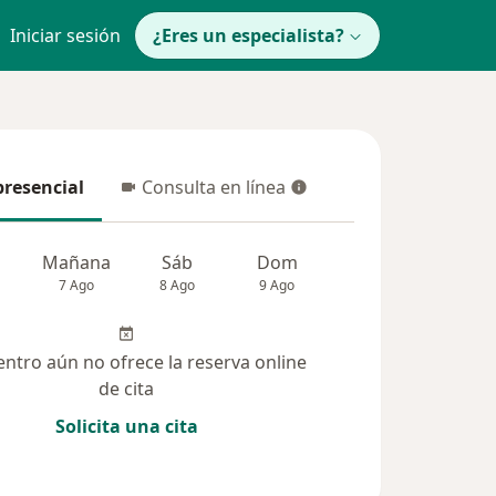
Iniciar sesión
¿Eres un especialista?
presencial
Consulta en línea
resencial
Consulta en línea
Mañana
Sáb
Dom
Lun
Mar
7 Ago
8 Ago
9 Ago
10 Ago
11 Ag
entro aún no ofrece la reserva online
de cita
Solicita una cita
(21)